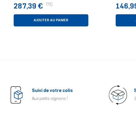
Disque D
Prix
Prix
TTC
287,39 €
146,9
Bleu
AJOUTER AU PANIER
Suivi de votre colis
Aux petits oignons !
1