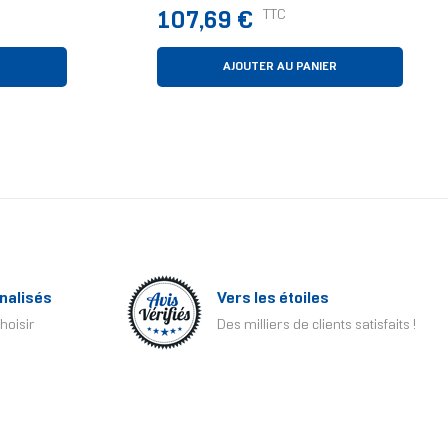
(3.1 Gen
Prix
TTC
107,69 €
R
AJOUTER AU PANIER
nalisés
Vers les étoiles
hoisir
Des milliers de clients satisfaits !