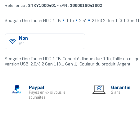
Référence :
STKY1000401
- EAN :
3660619041602
Seagate One Touch HDD 1 TB
1 To
2.5"
2.0/3.2 Gen 1 (3.1 Gen 1
Non
Wifi
Seagate One Touch HDD 1 TB. Capacité disque dur: 1 To, Taille du disqu
Version USB: 2.0/3.2 Gen 1 (3.1 Gen 1). Couleur du produit: Argent
Paypal
Garantie
Payez en 4x si vous le
2 ans
souhaitez