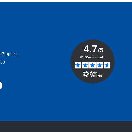
T
t@topbiz.fr
 69