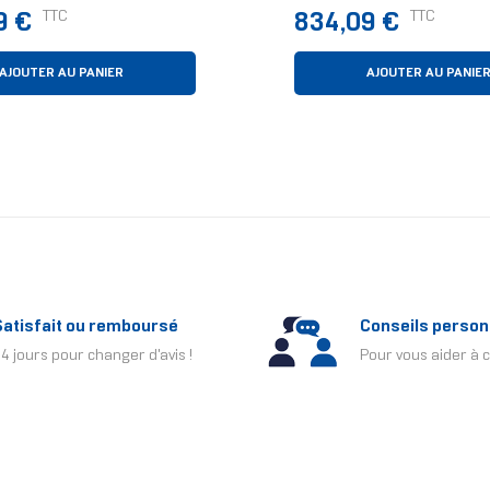
ur Externe 2 To Noir,
USB Type-C 3.2 Gen 2 
Prix
TTC
TTC
9 €
834,09 €
2) Acier Inoxydable
AJOUTER AU PANIER
AJOUTER AU PANIE
Satisfait ou remboursé
Conseils person
4 jours pour changer d'avis !
Pour vous aider à c