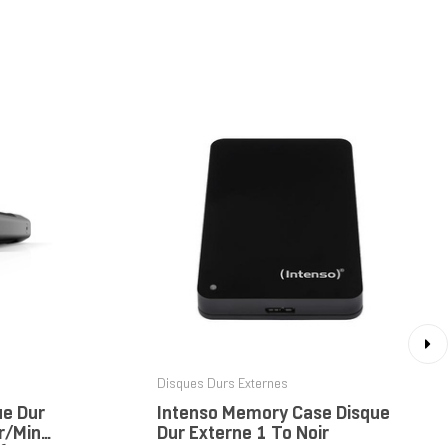
›
Disques Durs Externes
ue Dur
Intenso Memory Case Disque
r/min
Dur Externe 1 To Noir