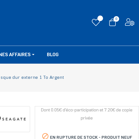
0
NES AFFAIRES
BLOG
sque dur externe 1 To Argent
Dont 0.05€ d'éco-participation et 7.20€ de copie
privée

EN RUPTURE DE STOCK -
PRODUIT NEUF