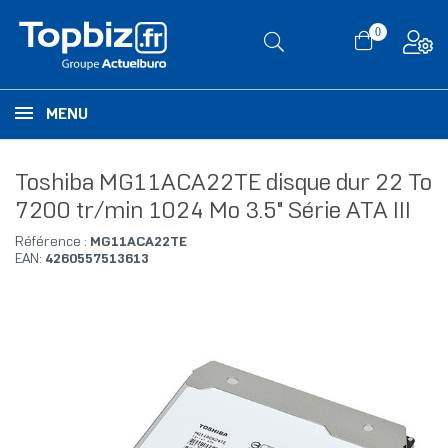
0
MENU
Toshiba MG11ACA22TE disque dur 22 To
7200 tr/min 1024 Mo 3.5" Série ATA III
Référence :
MG11ACA22TE
EAN:
4260557513613