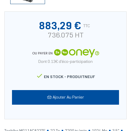
883,29 €
TTC
736.075 HT
OU PAYER EN
Dont 0.13€ d'éco-participation

EN STOCK -
PRODUITNEUF
Ajouter Au Panier