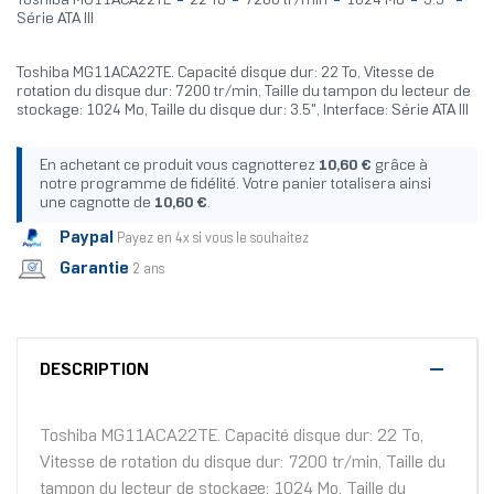
Toshiba MG11ACA22TE
22 To
7200 tr/min
1024 Mo
3.5"
Série ATA III
Toshiba MG11ACA22TE. Capacité disque dur: 22 To, Vitesse de
rotation du disque dur: 7200 tr/min, Taille du tampon du lecteur de
stockage: 1024 Mo, Taille du disque dur: 3.5", Interface: Série ATA III
En achetant ce produit vous cagnotterez
10,60 €
grâce à
notre programme de fidélité. Votre panier totalisera ainsi
une cagnotte de
10,60 €
.
Paypal
Payez en 4x si vous le souhaitez
Garantie
2 ans
DESCRIPTION
Toshiba MG11ACA22TE. Capacité disque dur: 22 To,
Vitesse de rotation du disque dur: 7200 tr/min, Taille du
tampon du lecteur de stockage: 1024 Mo, Taille du