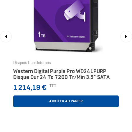
‹
›
Disques Durs Internes
Western Digital Purple Pro WD241PURP
Disque Dur 24 To 7200 Tr/min 3.5" SATA
Prix
TTC
1 214,19 €
AJOUTER AU PANIER