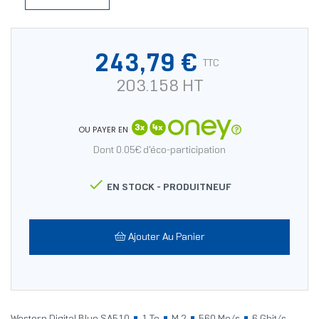
243,79 €
TTC
203.158 HT
OU PAYER EN
Dont 0.05€ d'éco-participation

EN STOCK -
PRODUITNEUF
Ajouter Au Panier