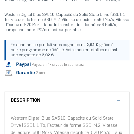
Western Digital Blue SA510
1 To
M.2
560 Mo/s
6 Gbit/s
Western Digital Blue SA510. Capacité du Solid State Drive (SSD): 1
To, Facteur de forme SSD: M.2, Vitesse de lecture: 560 Mo/s, Vitesse
d'écriture: 520 Mo/s, Taux de transfert des données: 6 Gbit/s,
composant pour: PC/ordinateur portable
En achetant ce produit vous cagnotterez
2,92 €
grâce à
notre programme de fidélité. Votre panier totalisera ainsi
une cagnotte de
2,92 €
.
Paypal
Payez en 4x si vous le souhaitez
Garantie
2 ans
DESCRIPTION
Western Digital Blue SA510. Capacité du Solid State
Drive (SSD): 1 To, Facteur de forme SSD: M.2, Vitesse
de lecture: 560 Mo/s, Vitesse d'écriture: 520 Mo/s, Taux