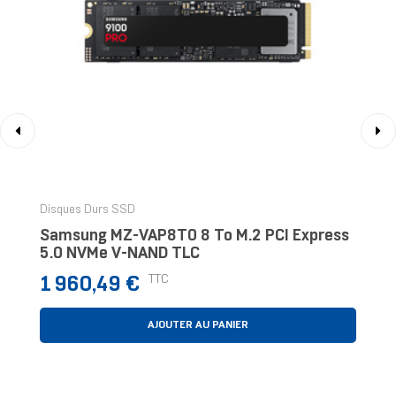
‹
›
Disques Durs SSD
Samsung MZ-VAP8T0 8 To M.2 PCI Express
5.0 NVMe V-NAND TLC
Prix
TTC
1 960,49 €
AJOUTER AU PANIER