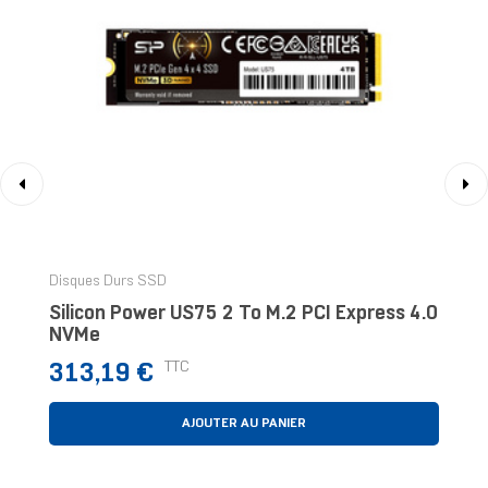
‹
›
Disques Durs SSD
Silicon Power US75 2 To M.2 PCI Express 4.0
NVMe
Prix
TTC
313,19 €
AJOUTER AU PANIER