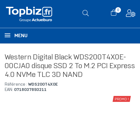
0
MENU
Western Digital Black WDS200T4X0E-
00CJA0 disque SSD 2 To M.2 PCI Express
4.0 NVMe TLC 3D NAND
Référence :
WDS200T4X0E
EAN:
0718037893211
PROMO !