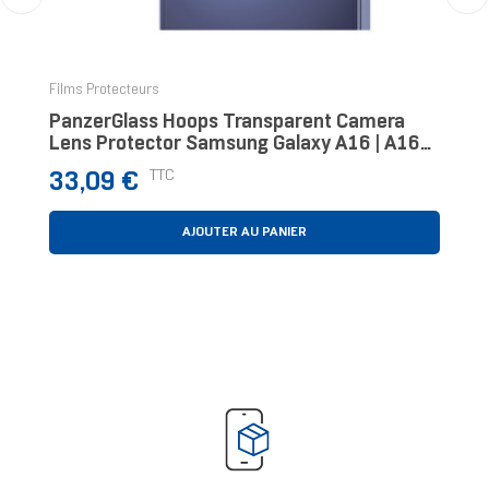
‹
›
Films Protecteurs
PanzerGlass Hoops Transparent Camera
Lens Protector Samsung Galaxy A16 | A16
5G Protection D'écran Transparent 1
Prix
TTC
33,09 €
Pièce(s)
AJOUTER AU PANIER