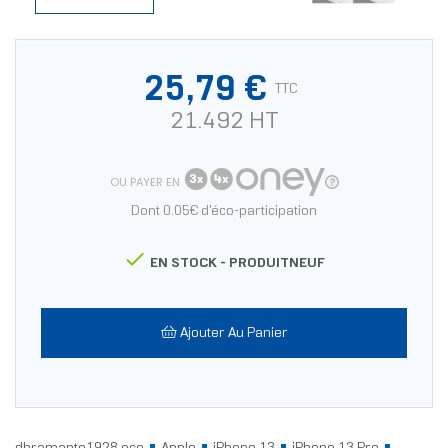
25,79 €
TTC
21.492 HT
OU PAYER EN
Dont 0.05€ d'éco-participation

EN STOCK -
PRODUITNEUF
Ajouter Au Panier