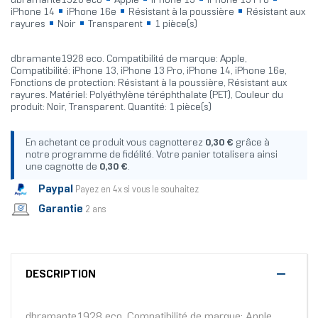
dbramante1928 eco
Apple
iPhone 13
iPhone 13 Pro
iPhone 14
iPhone 16e
Résistant à la poussière
Résistant aux
rayures
Noir
Transparent
1 pièce(s)
dbramante1928 eco. Compatibilité de marque: Apple,
Compatibilité: iPhone 13, iPhone 13 Pro, iPhone 14, iPhone 16e,
Fonctions de protection: Résistant à la poussière, Résistant aux
rayures. Matériel: Polyéthylène téréphthalate (PET), Couleur du
produit: Noir, Transparent. Quantité: 1 pièce(s)
En achetant ce produit vous cagnotterez
0,30 €
grâce à
notre programme de fidélité. Votre panier totalisera ainsi
une cagnotte de
0,30 €
.
Paypal
Payez en 4x si vous le souhaitez
Garantie
2 ans
DESCRIPTION
dbramante1928 eco. Compatibilité de marque: Apple,