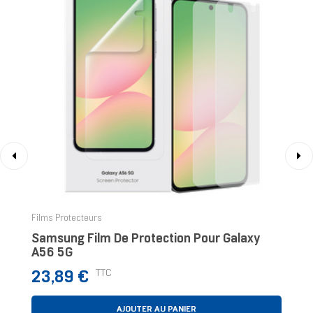
‹
›
Films Protecteurs
Samsung Film De Protection Pour Galaxy
A56 5G
Prix
TTC
23,89 €
AJOUTER AU PANIER