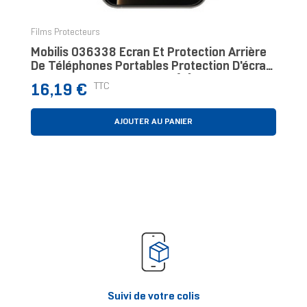
Films Protecteurs
Mobilis 036338 Écran Et Protection Arrière
De Téléphones Portables Protection D'écran
Transparent Apple 1 Pièce(s)
Prix
TTC
16,19 €
AJOUTER AU PANIER
Suivi de votre colis