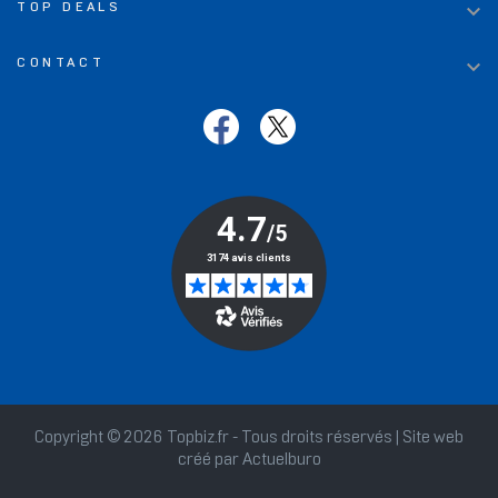

TOP DEALS

CONTACT
Copyright © 2026 Topbiz.fr - Tous droits réservés | Site web
créé par
Actuelburo