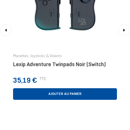
‹
›
Manettes, Joysticks & Volants
Lexip Adventure Twinpads Noir (Switch)
Prix
TTC
35,19 €
AJOUTER AU PANIER