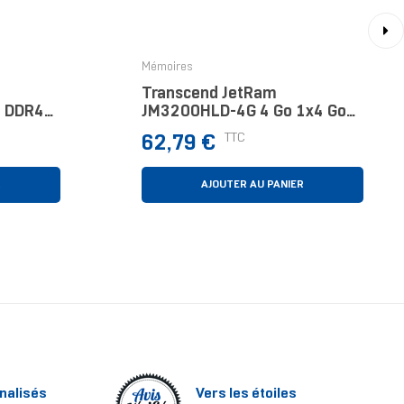
›
Mémoires
Transcend JetRam
o DDR4
JM3200HLD-4G 4 Go 1x4 Go
DIMM
DDR4 288-Pin DIMM
Prix
TTC
62,79 €
R
AJOUTER AU PANIER
nalisés
Vers les étoiles