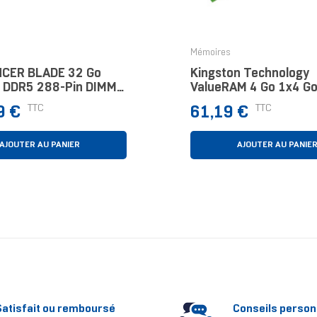
Mémoires
CER BLADE 32 Go
Kingston Technology
 DDR5 288-Pin DIMM
ValueRAM 4 Go 1x4 G
2666 MT/s 288-Pin 
Prix
TTC
TTC
9 €
61,19 €
AJOUTER AU PANIER
AJOUTER AU PANIE
Satisfait ou remboursé
Conseils person