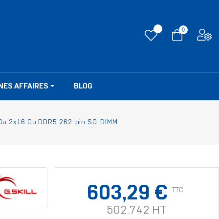
0
NES AFFAIRES
BLOG
Go 2x16 Go DDR5 262-pin SO-DIMM
603,29 €
TTC
502.742 HT