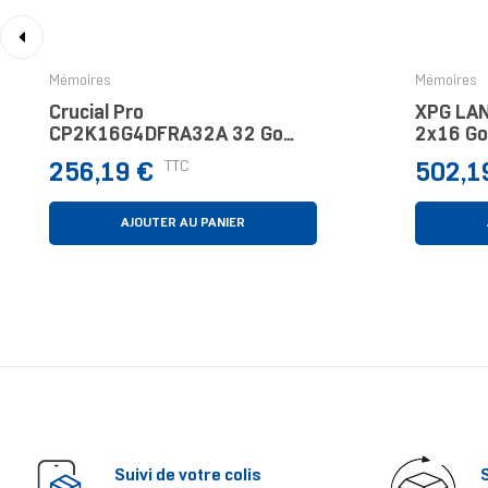
‹
Mémoires
Mémoires
Crucial Pro
XPG LAN
CP2K16G4DFRA32A 32 Go
2x16 Go
2x16 Go DDR4 288-Pin DIMM
ECC
Prix
Prix
TTC
256,19 €
502,1
AJOUTER AU PANIER
Suivi de votre colis