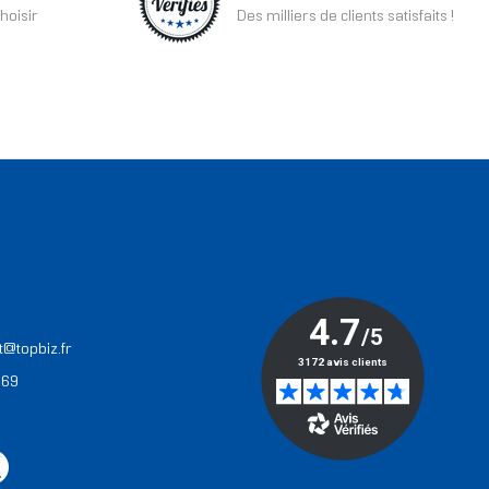
hoisir
Des milliers de clients satisfaits !
T
t@topbiz.fr
 69