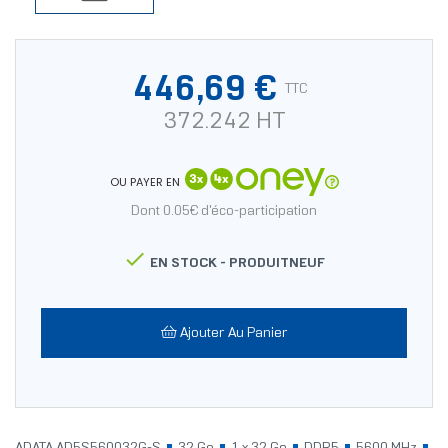
446,69 €
TTC
372.242 HT
OU PAYER EN
Dont 0.05€ d'éco-participation

EN STOCK -
PRODUITNEUF
Ajouter Au Panier