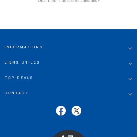
Des milliers de clients satisfaits !

INFORMATIONS

LIENS UTILES

TOP DEALS

CONTACT