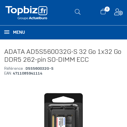
0
MENU
ADATA AD5S560032G-S 32 Go 1x32 Go
DDR5 262-pin SO-DIMM ECC
Référence :
D5S560032G-S
EAN:
4711085941114