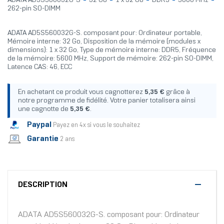
ADATA AD5S560032G-S
32 Go
1 x 32 Go
DDR5
5600 MHz
262-pin SO-DIMM
ADATA AD5S560032G-S. composant pour: Ordinateur portable,
Mémoire interne: 32 Go, Disposition de la mémoire (modules x
dimensions): 1 x 32 Go, Type de mémoire interne: DDR5, Fréquence
de la mémoire: 5600 MHz, Support de mémoire: 262-pin SO-DIMM,
Latence CAS: 46, ECC
En achetant ce produit vous cagnotterez
5,35 €
grâce à
notre programme de fidélité. Votre panier totalisera ainsi
une cagnotte de
5,35 €
.
Paypal
Payez en 4x si vous le souhaitez
Garantie
2 ans
DESCRIPTION
ADATA AD5S560032G-S. composant pour: Ordinateur