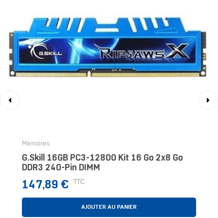
‹
›
Mémoires
G.Skill 16GB PC3-12800 Kit 16 Go 2x8 Go
DDR3 240-Pin DIMM
Prix
TTC
147,89 €
AJOUTER AU PANIER