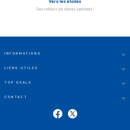
Vers les étoiles
Des milliers de clients satisfaits !

INFORMATIONS

LIENS UTILES

TOP DEALS

CONTACT