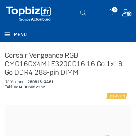
0
MENU
Corsair Vengeance RGB
CMG16GX4M1E3200C16 16 Go 1x16
Go DDR4 288-pin DIMM
Référence :
260618-3A61
EAN:
0840006652182
OCCASION