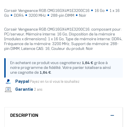
Corsair Vengeance RGB CMG16GX4M1E3200C16
16 Go
1 x 16
Go
DDR4
3200 MHz
288-pin DIMM
Noir
Corsair Vengeance RGB CMG16GX4M1E3200C16. composant pour:
PC/serveur, Mémoire interne: 16 Go, Disposition de la mémoire
(modules x dimensions): 1 x 16 Go, Type de mémoire interne: DDR4,
Fréquence de la mémoire: 3200 MHz, Support de mémoire: 288-
pin DIMM, Latence CAS: 16, Couleur du produit: Noir
En achetant ce produit vous cagnotterez
1,64 €
grâce à
notre programme de fidélité. Votre panier totalisera ainsi
une cagnotte de
1,64 €
.
Paypal
Payez en 4x si vous le souhaitez
Garantie
2 ans
DESCRIPTION