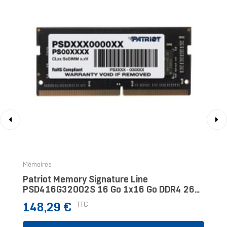
‹
›
Mémoires
Patriot Memory Signature Line
PSD416G32002S 16 Go 1x16 Go DDR4 260-
Pin SO-DIMM
Prix
TTC
148,29 €