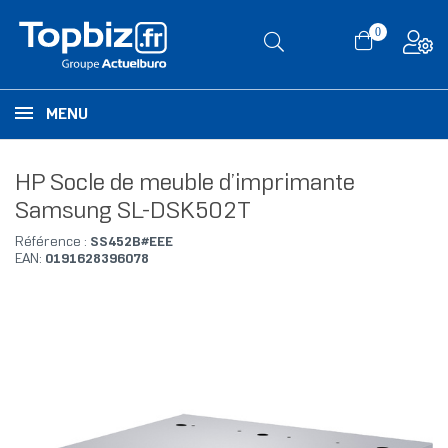
0
MENU
HP Socle de meuble d’imprimante
Samsung SL-DSK502T
Référence :
SS452B#EEE
EAN:
0191628396078
RUPTURE DE STOCK