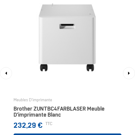
‹
›
Meubles D'imprimante
Brother ZUNTBC4FARBLASER Meuble
D'imprimante Blanc
Prix
TTC
232,29 €