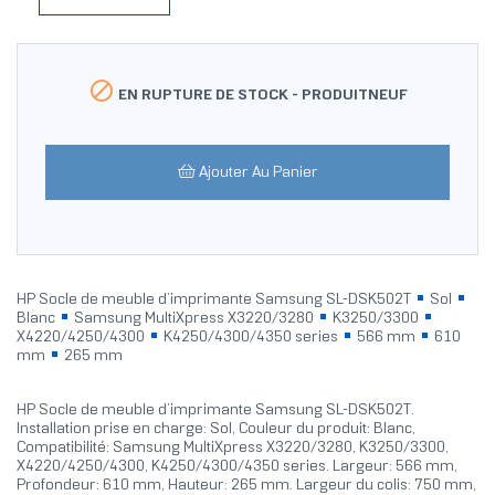

EN RUPTURE DE STOCK -
PRODUITNEUF
Ajouter Au Panier
HP Socle de meuble d’imprimante Samsung SL-DSK502T
Sol
Blanc
Samsung MultiXpress X3220/3280
K3250/3300
X4220/4250/4300
K4250/4300/4350 series
566 mm
610
mm
265 mm
HP Socle de meuble d’imprimante Samsung SL-DSK502T.
Installation prise en charge: Sol, Couleur du produit: Blanc,
Compatibilité: Samsung MultiXpress X3220/3280, K3250/3300,
X4220/4250/4300, K4250/4300/4350 series. Largeur: 566 mm,
Profondeur: 610 mm, Hauteur: 265 mm. Largeur du colis: 750 mm,