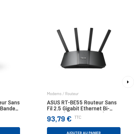
›
Modems / Routeur
eur Sans
ASUS RT-BE55 Routeur Sans
i-Bande
Fil 2.5 Gigabit Ethernet Bi-
lanc
Bande (2,4 GHz / 5 GHz) Noir
Prix
TTC
93,79 €
R
AJOUTER AU PANIER