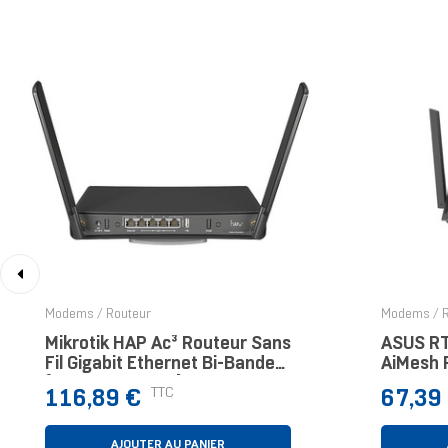
‹
Modems / Routeur
Modems / R
Mikrotik HAP Ac³ Routeur Sans
ASUS R
Fil Gigabit Ethernet Bi-Bande
AiMesh 
(2,4 GHz / 5 GHz) Noir
Gigabit 
Prix
Prix
TTC
116,89 €
67,39
GHz / 5 
AJOUTER AU PANIER