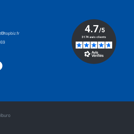
T
t@topbiz.fr
 69
lburo