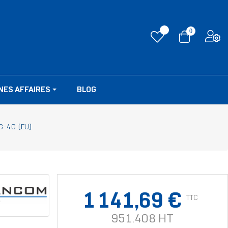
0
NES AFFAIRES
BLOG
-4G (EU)
1 141,69 €
TTC
951.408 HT