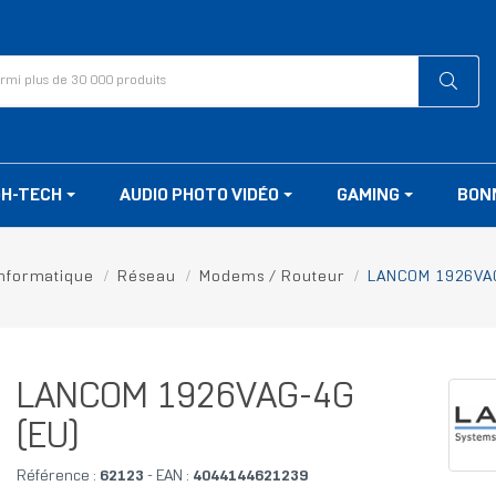
GH-TECH
AUDIO PHOTO VIDÉO
GAMING
BON
Informatique
Réseau
Modems / Routeur
LANCOM 1926VAG
LANCOM 1926VAG-4G
(EU)
Référence :
62123
- EAN :
4044144621239