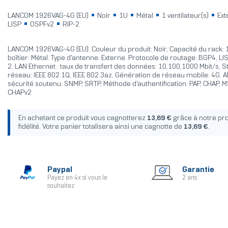
LANCOM 1926VAG-4G (EU)
Noir
1U
Métal
1 ventilateur(s)
Ext
LISP
OSPFv2
RIP-2
LANCOM 1926VAG-4G (EU). Couleur du produit: Noir, Capacité du rack: 
boîtier: Métal. Type d'antenne: Externe. Protocole de routage: BGP4, LI
2. LAN Ethernet : taux de transfert des données: 10,100,1000 Mbit/s, 
réseau: IEEE 802.1Q, IEEE 802.3az, Génération de réseau mobile: 4G. 
sécurité soutenu: SNMP, SRTP, Méthode d'authentification: PAP, CHAP, 
CHAPv2
En achetant ce produit vous cagnotterez
13,69 €
grâce à notre p
fidélité. Votre panier totalisera ainsi une cagnotte de
13,69 €
.
Paypal
Garantie
Payez en 4x si vous le
2 ans
souhaitez