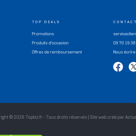
TOP DEALS
CONTAC
Promotions
serviceclien
Produits d'occasion
09 70 19 38
Offres de remboursement
Nous écrire
ight © 2026 Topbiz.fr - Tous droits réservés | Site web créé par
Actue