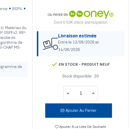
erne
BGP4
OU PAYER EN
Dont 0.50€ d'éco-participation
1U, Matériau du
SP, OSPFv2, RIP-
Livraison estimée
Standards
Entre le 12/08/2026 et
Algorithme de
MS-CHAP, MS-
14/08/2026
EN STOCK -
PRODUIT NEUF
rogramme de
Stock disponible : 20
Ajouter Au Panier
Ajouter À La Liste De Souhaits