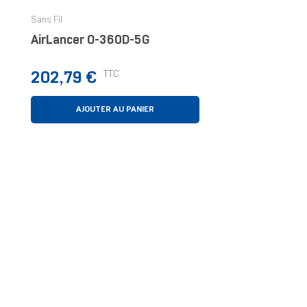
Sans Fil
AirLancer O-360D-5G
Prix
TTC
202,79 €
AJOUTER AU PANIER