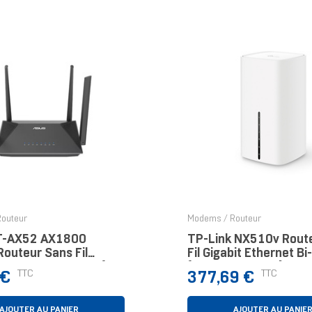
outeur
Modems / Routeur
T-AX52 AX1800
TP-Link NX510v Rout
Routeur Sans Fil
Fil Gigabit Ethernet B
Ethernet Bi-Bande (2,4
(2,4 GHz / 5 GHz) 5G B
Prix
TTC
TTC
 €
377,69 €
GHz) Noir
AJOUTER AU PANIER
AJOUTER AU PANIE