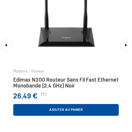
‹
›
Modems / Routeur
Edimax N300 Routeur Sans Fil Fast Ethernet
Monobande (2,4 GHz) Noir
Prix
TTC
26,49 €
AJOUTER AU PANIER