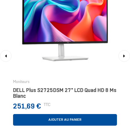
‹
›
Moniteurs
DELL Plus S2725DSM 27" LCD Quad HD 8 Ms
Blanc
Prix
TTC
251,69 €
AJOUTER AU PANIER