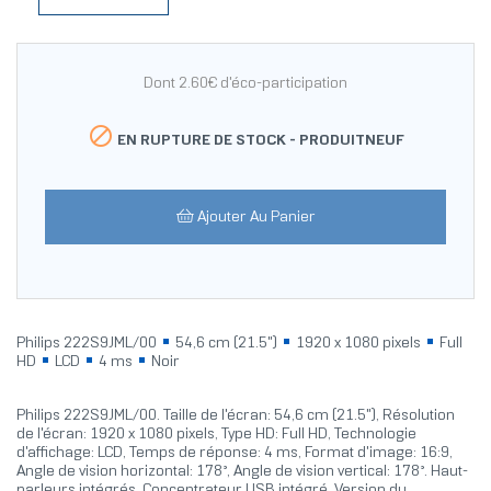
Dont 2.60€ d'éco-participation

EN RUPTURE DE STOCK -
PRODUITNEUF
Ajouter Au Panier
Philips 222S9JML/00
54,6 cm (21.5")
1920 x 1080 pixels
Full
HD
LCD
4 ms
Noir
Philips 222S9JML/00. Taille de l'écran: 54,6 cm (21.5"), Résolution
de l'écran: 1920 x 1080 pixels, Type HD: Full HD, Technologie
d'affichage: LCD, Temps de réponse: 4 ms, Format d'image: 16:9,
Angle de vision horizontal: 178°, Angle de vision vertical: 178°. Haut-
parleurs intégrés. Concentrateur USB intégré, Version du