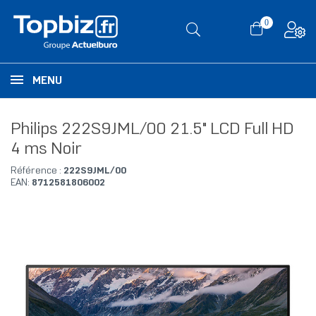
0
MENU
Philips 222S9JML/00 21.5" LCD Full HD
4 ms Noir
Référence :
222S9JML/00
EAN:
8712581806002
RUPTURE DE STOCK