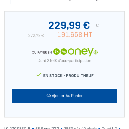
229,99 €
TTC
191.658 HT
272,79 €
OU PAYER EN
Dont 2.56€ d'éco-participation

EN STOCK -
PRODUITNEUF
Ajouter Au Panier