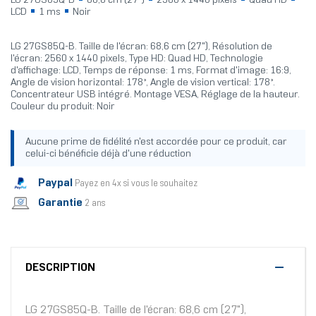
LG 27GS85Q-B
68,6 cm (27")
2560 x 1440 pixels
Quad HD
LCD
1 ms
Noir
LG 27GS85Q-B. Taille de l'écran: 68,6 cm (27"), Résolution de
l'écran: 2560 x 1440 pixels, Type HD: Quad HD, Technologie
d'affichage: LCD, Temps de réponse: 1 ms, Format d'image: 16:9,
Angle de vision horizontal: 178°, Angle de vision vertical: 178°.
Concentrateur USB intégré. Montage VESA, Réglage de la hauteur.
Couleur du produit: Noir
Aucune prime de fidélité n'est accordée pour ce produit, car
celui-ci bénéficie déjà d'une réduction
Paypal
Payez en 4x si vous le souhaitez
Garantie
2 ans
DESCRIPTION
LG 27GS85Q-B. Taille de l'écran: 68,6 cm (27"),