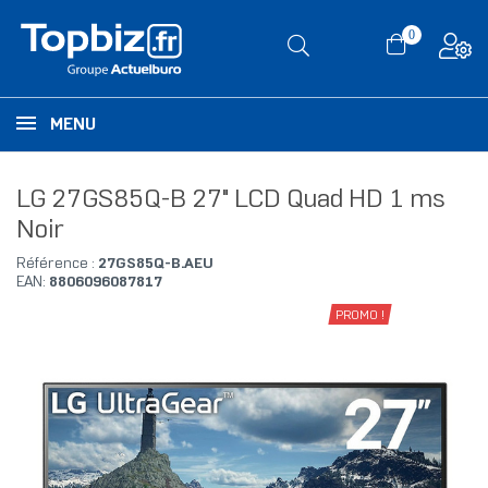
0
MENU
LG 27GS85Q-B 27" LCD Quad HD 1 ms
Noir
Référence :
27GS85Q-B.AEU
EAN:
8806096087817
PROMO !
-42,80 €