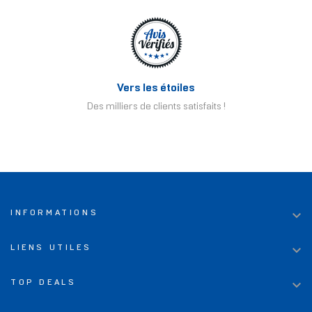
Vers les étoiles
Des milliers de clients satisfaits !

INFORMATIONS

LIENS UTILES

TOP DEALS