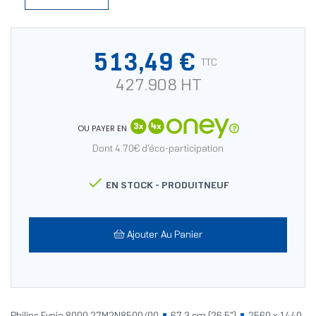
513,49 €
TTC
427.908 HT
OU PAYER EN
Dont 4.70€ d'éco-participation

EN STOCK -
PRODUITNEUF
Ajouter Au Panier