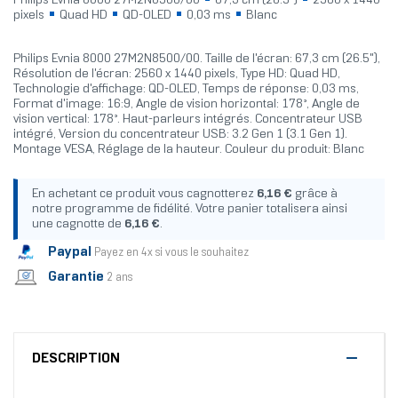
Philips Evnia 8000 27M2N8500/00
67,3 cm (26.5")
2560 x 1440
pixels
Quad HD
QD-OLED
0,03 ms
Blanc
Philips Evnia 8000 27M2N8500/00. Taille de l'écran: 67,3 cm (26.5"),
Résolution de l'écran: 2560 x 1440 pixels, Type HD: Quad HD,
Technologie d'affichage: QD-OLED, Temps de réponse: 0,03 ms,
Format d'image: 16:9, Angle de vision horizontal: 178°, Angle de
vision vertical: 178°. Haut-parleurs intégrés. Concentrateur USB
intégré, Version du concentrateur USB: 3.2 Gen 1 (3.1 Gen 1).
Montage VESA, Réglage de la hauteur. Couleur du produit: Blanc
En achetant ce produit vous cagnotterez
6,16 €
grâce à
notre programme de fidélité. Votre panier totalisera ainsi
une cagnotte de
6,16 €
.
Paypal
Payez en 4x si vous le souhaitez
Garantie
2 ans
DESCRIPTION