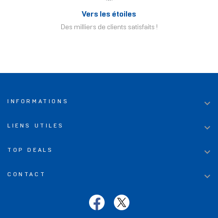
Vers les étoiles
Des milliers de clients satisfaits !

INFORMATIONS

LIENS UTILES

TOP DEALS

CONTACT