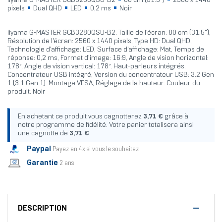
iiyama G-MASTER GCB3280QSU-B2
80 cm (31.5")
2560 x 1440
pixels
Dual QHD
LED
0,2 ms
Noir
iiyama G-MASTER GCB3280QSU-B2. Taille de l'écran: 80 cm (31.5"),
Résolution de l'écran: 2560 x 1440 pixels, Type HD: Dual QHD,
Technologie d'affichage: LED, Surface d'affichage: Mat, Temps de
réponse: 0,2 ms, Format d'image: 16:9, Angle de vision horizontal:
178°, Angle de vision vertical: 178°. Haut-parleurs intégrés.
Concentrateur USB intégré, Version du concentrateur USB: 3.2 Gen
1 (3.1 Gen 1). Montage VESA, Réglage de la hauteur. Couleur du
produit: Noir
En achetant ce produit vous cagnotterez
3,71 €
grâce à
notre programme de fidélité. Votre panier totalisera ainsi
une cagnotte de
3,71 €
.
Paypal
Payez en 4x si vous le souhaitez
Garantie
2 ans
DESCRIPTION