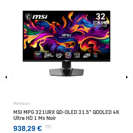
‹
›
Moniteurs
MSI MPG 321URX QD-OLED 31.5" QDOLED 4K
Ultra HD 1 Ms Noir
Prix
TTC
938,29 €