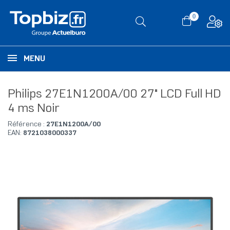
0
MENU
Philips 27E1N1200A/00 27" LCD Full HD
4 ms Noir
Référence :
27E1N1200A/00
EAN:
8721038000337