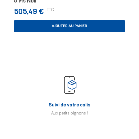
5 Ms Noir
Prix
TTC
505,49 €
AJOUTER AU PANIER
Suivi de votre colis
Aux petits oignons !