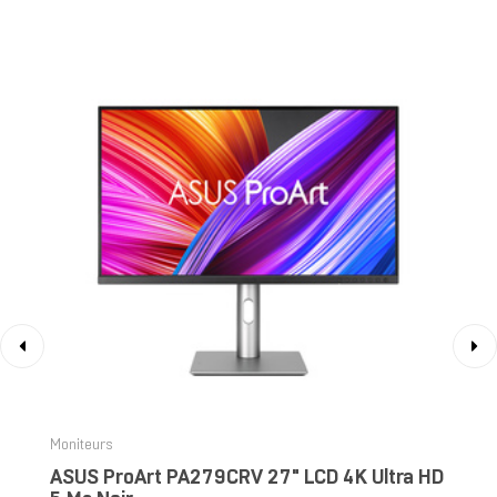
‹
›
Moniteurs
ASUS ProArt PA279CRV 27" LCD 4K Ultra HD