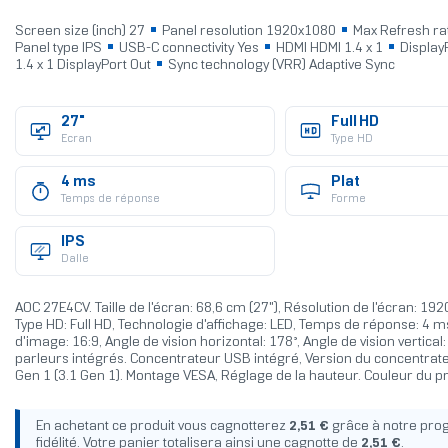
Screen size (inch) 27
Panel resolution 1920x1080
Max Refresh ra
Panel type IPS
USB-C connectivity Yes
HDMI HDMI 1.4 x 1
DisplayP
1.4 x 1 DisplayPort Out
Sync technology (VRR) Adaptive Sync
27"
Full HD
Ecran
Type HD
4 ms
Plat
Temps de réponse
Forme
IPS
Dalle
AOC 27E4CV. Taille de l'écran: 68,6 cm (27"), Résolution de l'écran: 192
Type HD: Full HD, Technologie d'affichage: LED, Temps de réponse: 4 m
d'image: 16:9, Angle de vision horizontal: 178°, Angle de vision vertical:
parleurs intégrés. Concentrateur USB intégré, Version du concentrat
Gen 1 (3.1 Gen 1). Montage VESA, Réglage de la hauteur. Couleur du pr
En achetant ce produit vous cagnotterez
2,51 €
grâce à notre pr
fidélité. Votre panier totalisera ainsi une cagnotte de
2,51 €
.