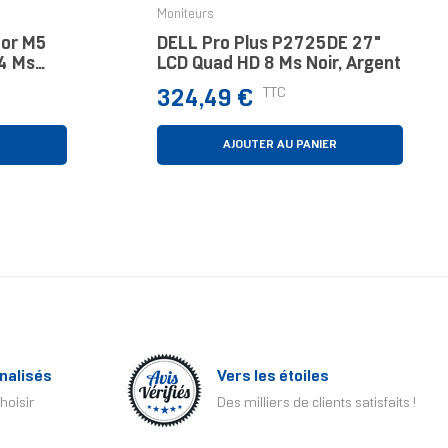
›
Moniteurs
or M5
DELL Pro Plus P2725DE 27"
 4 Ms
LCD Quad HD 8 Ms Noir, Argent
Prix
TTC
324,49 €
R
AJOUTER AU PANIER
nalisés
Vers les étoiles
hoisir
Des milliers de clients satisfaits !