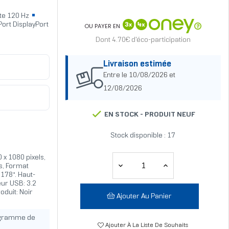
te 120 Hz
ort DisplayPort
OU PAYER EN
Dont 4.70€ d'éco-participation
Livraison estimée
Entre le 10/08/2026 et
12/08/2026
EN STOCK -
PRODUIT NEUF
Stock disponible : 17
0 x 1080 pixels,
s, Format
 178°. Haut-
eur USB: 3.2
oduit: Noir
Ajouter Au Panier
ogramme de
Ajouter À La Liste De Souhaits