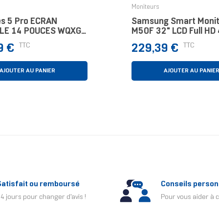
Moniteurs
es 5 Pro ÉCRAN
Samsung Smart Monit
LE 14 POUCES WQXGA
M50F 32" LCD Full HD
 14" LCD 7 Ms Argent
Noir
Prix
TTC
TTC
9 €
229,39 €
AJOUTER AU PANIER
AJOUTER AU PANIE
Satisfait ou remboursé
Conseils person
4 jours pour changer d'avis !
Pour vous aider à c