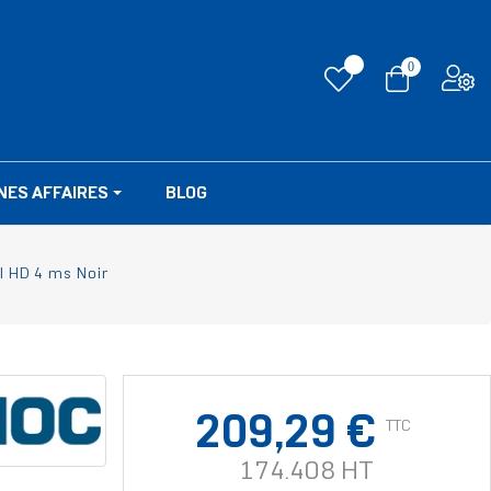
0
NES AFFAIRES
BLOG
l HD 4 ms Noir
209,29 €
TTC
174.408 HT