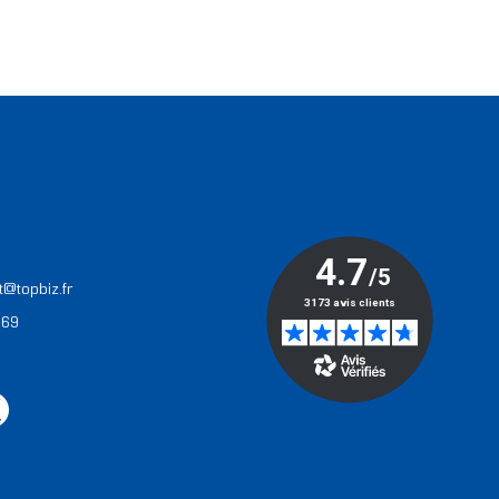
T
t@topbiz.fr
 69