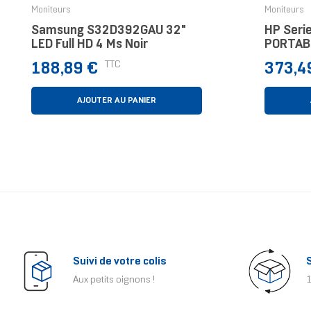
‹
Moniteurs
Moniteurs
Samsung S32D392GAU 32"
HP Seri
LED Full HD 4 Ms Noir
PORTAB
– 514PN
Prix
Prix
TTC
188,89 €
373,4
AJOUTER AU PANIER
Suivi de votre colis
Aux petits oignons !
1