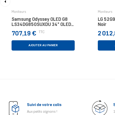
‹
Moniteurs
Moniteurs
Samsung Odyssey OLED G8
LG 52G9
LS34DG850SUXDU 34" OLED
Noir
0,03 Ms Argent
Prix
Prix
TTC
707,19 €
2 012
AJOUTER AU PANIER
Suivi de votre colis
Aux petits oignons !
1