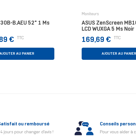
Moniteurs
30B-B.AEU 52" 1 Ms
ASUS ZenScreen MB1
LCD WUXGA 5 Ms Noir
Prix
TTC
TTC
,89 €
169,69 €
AJOUTER AU PANIER
AJOUTER AU PANIE
Satisfait ou remboursé
Conseils person
4 jours pour changer d'avis !
Pour vous aider à c