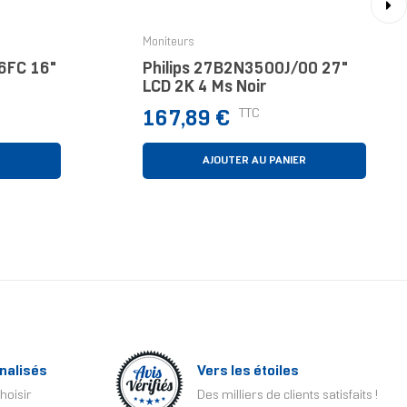
›
Moniteurs
6FC 16"
Philips 27B2N3500J/00 27"
LCD 2K 4 Ms Noir
Prix
TTC
167,89 €
R
AJOUTER AU PANIER
nalisés
Vers les étoiles
hoisir
Des milliers de clients satisfaits !