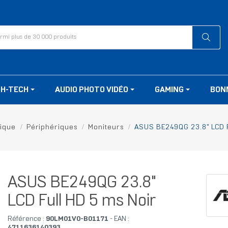
GH-TECH
AUDIO PHOTO VIDÉO
GAMING
BON
tique
Périphériques
Moniteurs
ASUS BE249QG 23.8" LCD F
ASUS BE249QG 23.8"
LCD Full HD 5 ms Noir
Référence :
90LM01V0-B01171
- EAN :
4711636140393