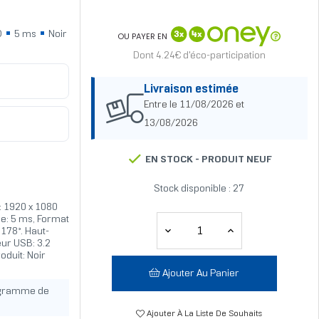
D
5 ms
Noir
OU PAYER EN
Dont 4.24€ d'éco-participation
Livraison estimée
Entre le 11/08/2026 et
13/08/2026
EN STOCK -
PRODUIT NEUF
Stock disponible : 27
n: 1920 x 1080
se: 5 ms, Format
 178°. Haut-
eur USB: 3.2
oduit: Noir
Ajouter Au Panier
ogramme de
Ajouter À La Liste De Souhaits