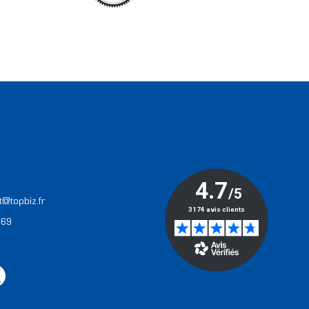
T
t@topbiz.fr
 69