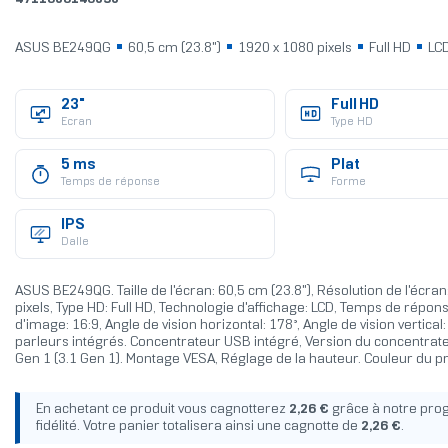
ASUS BE249QG
60,5 cm (23.8")
1920 x 1080 pixels
Full HD
LC
23"
Full HD
Ecran
Type HD
5 ms
Plat
Temps de réponse
Forme
IPS
Dalle
ASUS BE249QG. Taille de l'écran: 60,5 cm (23.8"), Résolution de l'écra
pixels, Type HD: Full HD, Technologie d'affichage: LCD, Temps de répon
d'image: 16:9, Angle de vision horizontal: 178°, Angle de vision vertical:
parleurs intégrés. Concentrateur USB intégré, Version du concentrat
Gen 1 (3.1 Gen 1). Montage VESA, Réglage de la hauteur. Couleur du pr
En achetant ce produit vous cagnotterez
2,26 €
grâce à notre pr
fidélité. Votre panier totalisera ainsi une cagnotte de
2,26 €
.