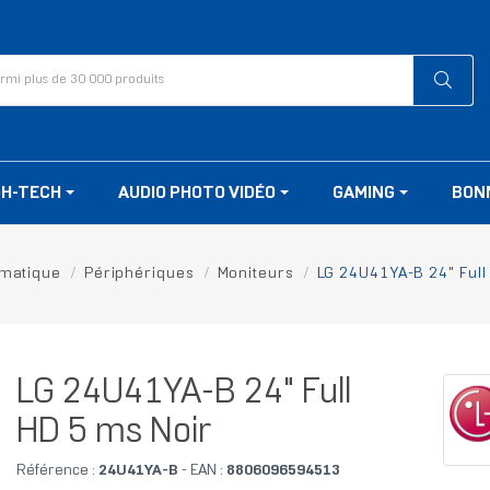
GH-TECH
AUDIO PHOTO VIDÉO
GAMING
BON
rmatique
Périphériques
Moniteurs
LG 24U41YA-B 24" Full
LG 24U41YA-B 24" Full
HD 5 ms Noir
Référence :
24U41YA-B
- EAN :
8806096594513