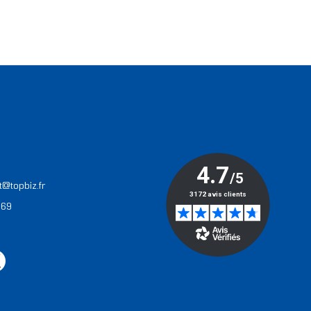
T
t@topbiz.fr
 69