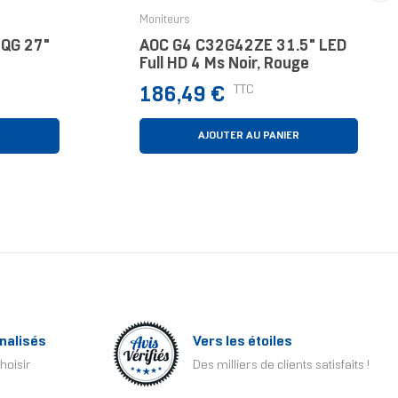
›
Moniteurs
QG 27"
AOC G4 C32G42ZE 31.5" LED
Full HD 4 Ms Noir, Rouge
Prix
TTC
186,49 €
R
AJOUTER AU PANIER
nalisés
Vers les étoiles
hoisir
Des milliers de clients satisfaits !