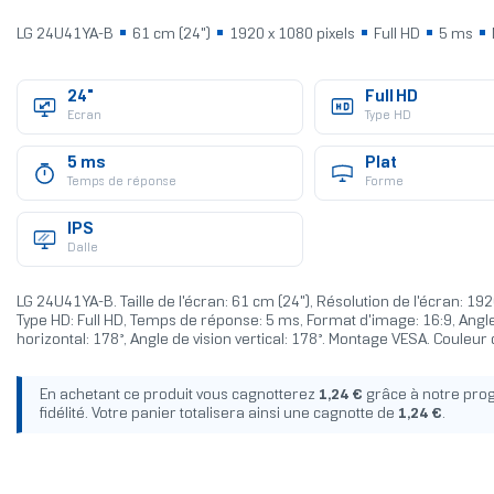
LG 24U41YA-B
61 cm (24")
1920 x 1080 pixels
Full HD
5 ms
24"
Full HD
Ecran
Type HD
5 ms
Plat
Temps de réponse
Forme
IPS
Dalle
LG 24U41YA-B. Taille de l'écran: 61 cm (24"), Résolution de l'écran: 192
Type HD: Full HD, Temps de réponse: 5 ms, Format d'image: 16:9, Angle
horizontal: 178°, Angle de vision vertical: 178°. Montage VESA. Couleur 
En achetant ce produit vous cagnotterez
1,24 €
grâce à notre pr
fidélité. Votre panier totalisera ainsi une cagnotte de
1,24 €
.