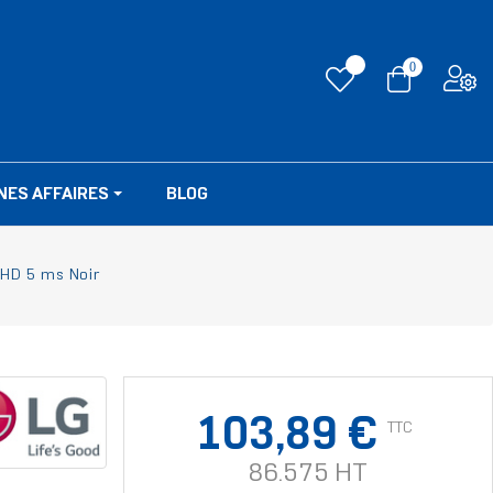
0
NES AFFAIRES
BLOG
 HD 5 ms Noir
103,89 €
TTC
86.575 HT