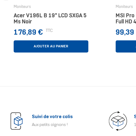
‹
Moniteurs
Moniteurs
Acer V196L B 19" LCD SXGA 5
MSI Pro
Ms Noir
Full HD 
Prix
Prix
TTC
176,89 €
99,39
AJOUTER AU PANIER
Suivi de votre colis
Aux petits oignons !
1