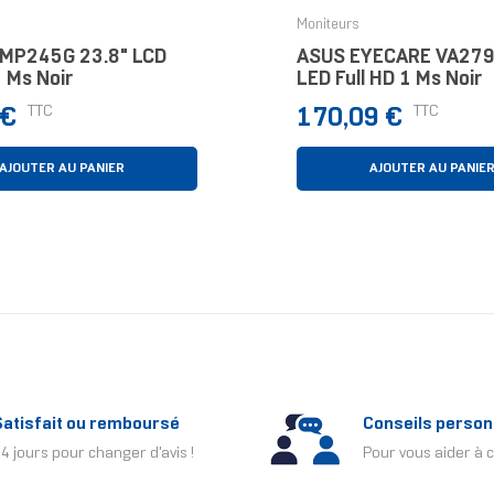
Moniteurs
 MP245G 23.8" LCD
ASUS EYECARE VA279
4 Ms Noir
LED Full HD 1 Ms Noir
Prix
TTC
TTC
 €
170,09 €
AJOUTER AU PANIER
AJOUTER AU PANIE
Satisfait ou remboursé
Conseils person
4 jours pour changer d'avis !
Pour vous aider à c