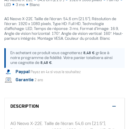
AG Neovo X-22E
54,6 cm (21.5")
1920 x 1080 pixels
Full HD
LED
3 ms
Blanc
AG Neovo X-22E. Taille de l'écran: 54,6 cm (21.5"), Résolution de
l'écran: 1920 x 1080 pixels, Type HD: Full HD, Technologie
d'affichage: LED, Temps de réponse: 3 ms, Format d'image: 16:9,
Angle de vision horizontal: 170°, Angle de vision vertical: 160°. Haut-
parleurs intégrés. Montage VESA. Couleur du produit: Blanc
En achetant ce produit vous cagnotterez
8,48 €
grâce à
notre programme de fidélité. Votre panier totalisera ainsi
une cagnotte de
8,48 €
.
Paypal
Payez en 4x si vous le souhaitez
Garantie
2 ans
DESCRIPTION
AG Neovo X-22E. Taille de l'écran: 54,6 cm (21.5"),