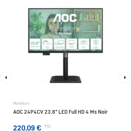
‹
›
Moniteurs
AOC 24P4CV 23.8" LED Full HD 4 Ms Noir
Prix
TTC
220,09 €