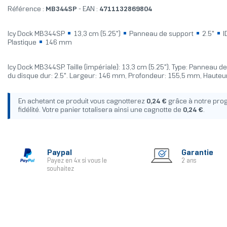
Référence :
MB344SP
- EAN :
4711132869804
Icy Dock MB344SP
13,3 cm (5.25")
Panneau de support
2.5"
I
Plastique
146 mm
Icy Dock MB344SP. Taille (impériale): 13,3 cm (5.25"), Type: Panneau de 
du disque dur: 2.5". Largeur: 146 mm, Profondeur: 155,5 mm, Haute
En achetant ce produit vous cagnotterez
0,24 €
grâce à notre pr
fidélité. Votre panier totalisera ainsi une cagnotte de
0,24 €
.
Paypal
Garantie
Payez en 4x si vous le
2 ans
souhaitez