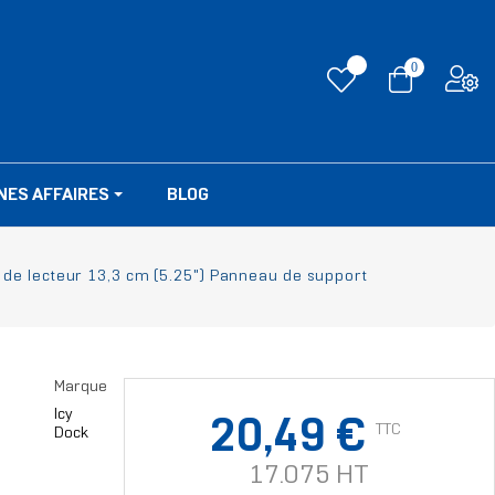
0
NES AFFAIRES
BLOG
 de lecteur 13,3 cm (5.25") Panneau de support
Marque
Icy
20,49 €
TTC
Dock
17.075 HT