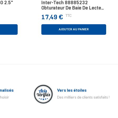
0 2.5"
Inter-Tech 88885232
Obturateur De Baie De Lecteur
2x 2,5" Panneau De Façade
Prix
TTC
17,49 €
Noir
R
AJOUTER AU PANIER
nalisés
Vers les étoiles
hoisir
Des milliers de clients satisfaits !