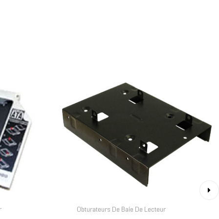
›
r
Obturateurs De Baie De Lecteur