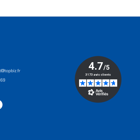
T
t@topbiz.fr
 69