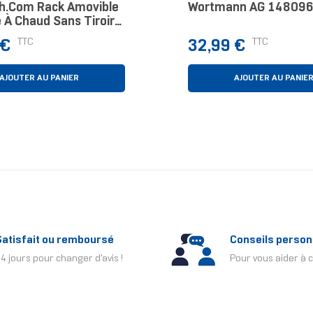
h.com Rack Amovible
Wortmann AG 148096
 À Chaud Sans Tiroir
 Pouces Pour Disque
Prix
TTC
TTC
 €
32,99 €
A De 3,5 Pouces
AJOUTER AU PANIER
AJOUTER AU PANIE
Satisfait ou remboursé
Conseils person
4 jours pour changer d'avis !
Pour vous aider à c