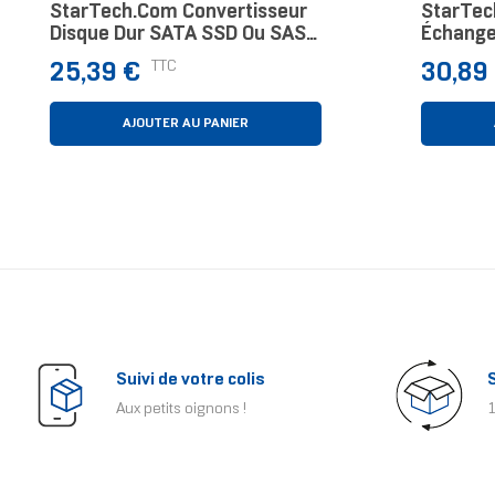
StarTech.com Convertisseur
StarTec
Disque Dur SATA SSD Ou SAS
Échange
2.5" Vers SATA 3.5" -
De 5,25
Prix
Prix
TTC
25,39 €
30,89
Adaptateur HDD
Dur SAT
AJOUTER AU PANIER
Suivi de votre colis
Aux petits oignons !
1