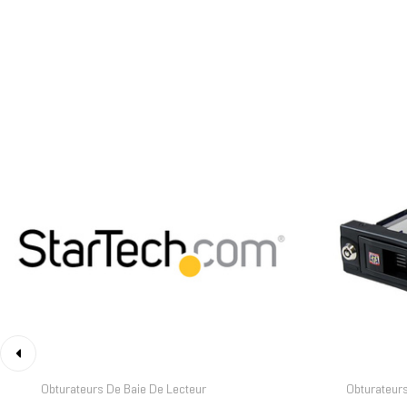
‹
Obturateurs De Baie De Lecteur
Obturateurs