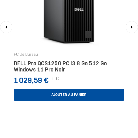
‹
›
PC De Bureau
DELL Pro QCS1250 PC I3 8 Go 512 Go
Windows 11 Pro Noir
Prix
TTC
1 029,59 €
AJOUTER AU PANIER