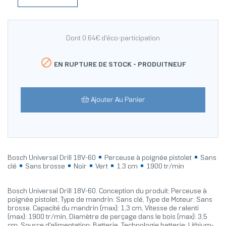
Dont 0.64€ d'éco-participation

EN RUPTURE DE STOCK -
PRODUITNEUF
Ajouter Au Panier
Bosch Universal Drill 18V-60
Perceuse à poignée pistolet
Sans
clé
Sans brosse
Noir
Vert
1,3 cm
1900 tr/min
Bosch Universal Drill 18V-60. Conception du produit: Perceuse à
poignée pistolet, Type de mandrin: Sans clé, Type de Moteur: Sans
brosse. Capacité du mandrin (max): 1,3 cm, Vitesse de ralenti
(max): 1900 tr/min, Diamètre de perçage dans le bois (max): 3,5
cm. Source d'alimentation: Batterie, Technologie batterie: Lithium-