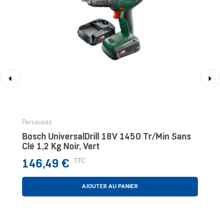
‹
›
Perceuses
Bosch UniversalDrill 18V 1450 Tr/min Sans
Clé 1,2 Kg Noir, Vert
Prix
TTC
146,49 €
AJOUTER AU PANIER