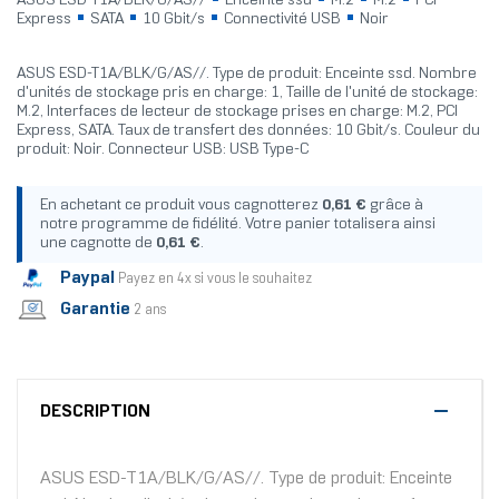
ASUS ESD-T1A/BLK/G/AS//
Enceinte ssd
M.2
M.2
PCI
Express
SATA
10 Gbit/s
Connectivité USB
Noir
ASUS ESD-T1A/BLK/G/AS//. Type de produit: Enceinte ssd. Nombre
d'unités de stockage pris en charge: 1, Taille de l'unité de stockage:
M.2, Interfaces de lecteur de stockage prises en charge: M.2, PCI
Express, SATA. Taux de transfert des données: 10 Gbit/s. Couleur du
produit: Noir. Connecteur USB: USB Type-C
En achetant ce produit vous cagnotterez
0,61 €
grâce à
notre programme de fidélité. Votre panier totalisera ainsi
une cagnotte de
0,61 €
.
Paypal
Payez en 4x si vous le souhaitez
Garantie
2 ans
DESCRIPTION
ASUS ESD-T1A/BLK/G/AS//. Type de produit: Enceinte