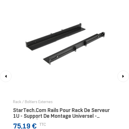
‹
›
Rack / Boîtiers Externes
StarTech.com Rails Pour Rack De Serveur
1U - Support De Montage Universel -
Ajustable À 99 Cm
Prix
TTC
75,19 €