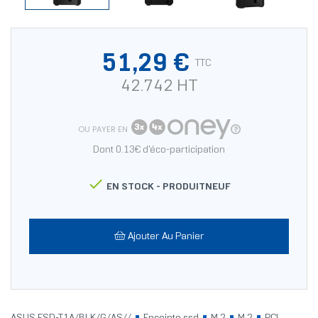
51,29 €
TTC
42.742 HT
OU PAYER EN
Dont 0.13€ d'éco-participation

EN STOCK -
PRODUITNEUF
Ajouter Au Panier