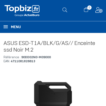
0
MENU
ASUS ESD-T1A/BLK/G/AS// Enceinte
ssd Noir M.2
Référence :
90DD02N0-M09000
EAN:
4711081826613