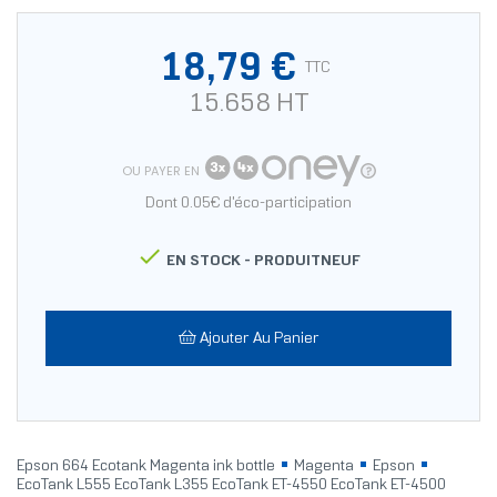
18,79 €
TTC
15.658 HT
OU PAYER EN
Dont 0.05€ d'éco-participation

EN STOCK -
PRODUITNEUF
Ajouter Au Panier
Epson 664 Ecotank Magenta ink bottle
Magenta
Epson
EcoTank L555 EcoTank L355 EcoTank ET-4550 EcoTank ET-4500