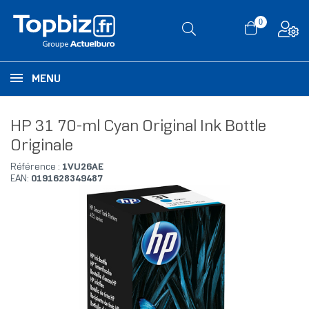
0
MENU
HP 31 70-ml Cyan Original Ink Bottle
Originale
Référence :
1VU26AE
EAN:
0191628349487