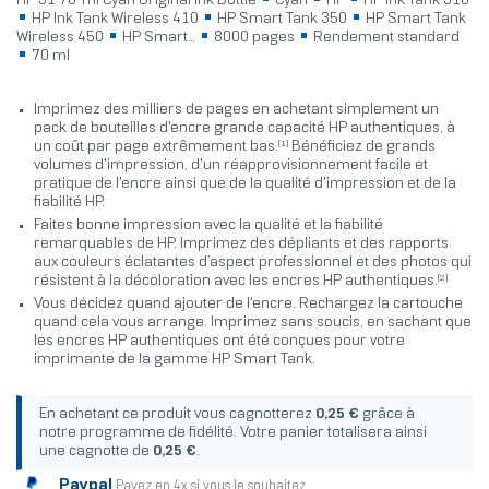
HP 31 70-ml Cyan Original Ink Bottle
Cyan
HP
HP Ink Tank 310
HP Ink Tank Wireless 410
HP Smart Tank 350
HP Smart Tank
Wireless 450
HP Smart...
8000 pages
Rendement standard
70 ml
Imprimez des milliers de pages en achetant simplement un
pack de bouteilles d'encre grande capacité HP authentiques, à
[1]
un coût par page extrêmement bas.
Bénéficiez de grands
volumes d'impression, d'un réapprovisionnement facile et
pratique de l'encre ainsi que de la qualité d'impression et de la
fiabilité HP.
Faites bonne impression avec la qualité et la fiabilité
remarquables de HP. Imprimez des dépliants et des rapports
aux couleurs éclatantes d’aspect professionnel et des photos qui
[2]
résistent à la décoloration avec les encres HP authentiques.
Vous décidez quand ajouter de l'encre. Rechargez la cartouche
quand cela vous arrange. Imprimez sans soucis, en sachant que
les encres HP authentiques ont été conçues pour votre
imprimante de la gamme HP Smart Tank.
En achetant ce produit vous cagnotterez
0,25 €
grâce à
notre programme de fidélité. Votre panier totalisera ainsi
une cagnotte de
0,25 €
.
Paypal
Payez en 4x si vous le souhaitez