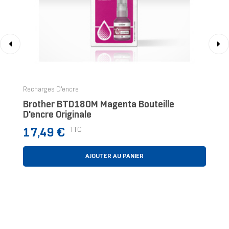
‹
›
Recharges D'encre
Brother BTD180M Magenta Bouteille
D'encre Originale
Prix
TTC
17,49 €
AJOUTER AU PANIER