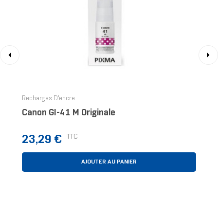
‹
›
Recharges D'encre
Canon GI-41 M Originale
Prix
TTC
23,29 €
AJOUTER AU PANIER