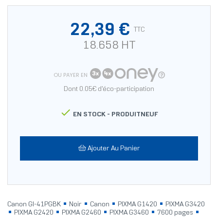
22,39 €
TTC
18.658 HT
OU PAYER EN
Dont 0.05€ d'éco-participation

EN STOCK -
PRODUITNEUF
Ajouter Au Panier
Canon GI-41PGBK
Noir
Canon
PIXMA G1420
PIXMA G3420
PIXMA G2420
PIXMA G2460
PIXMA G3460
7600 pages