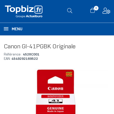
0
MENU
Canon GI-41PGBK Originale
Référence :
4528C001
EAN:
4549292169522