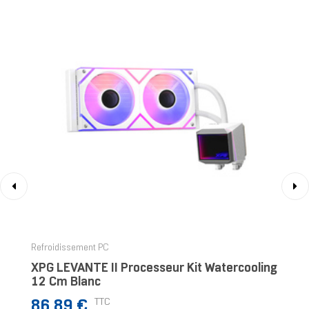
‹
›
Refroidissement PC
XPG LEVANTE II Processeur Kit Watercooling
12 Cm Blanc
Prix
TTC
86,89 €