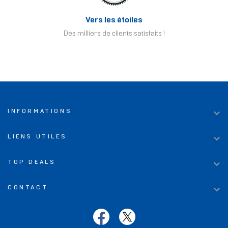
Vers les étoiles
Des milliers de clients satisfaits !

INFORMATIONS

LIENS UTILES

TOP DEALS

CONTACT