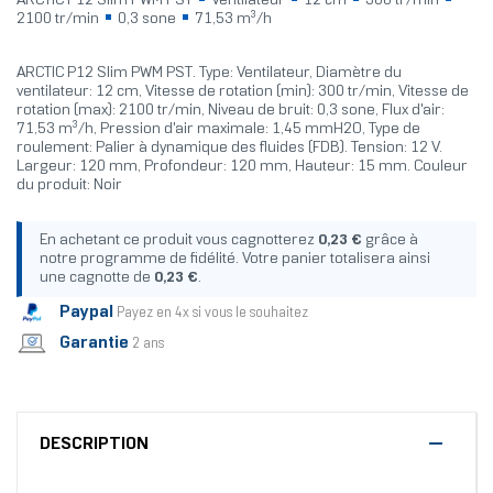
ARCTIC P12 Slim PWM PST
Ventilateur
12 cm
300 tr/min
2100 tr/min
0,3 sone
71,53 m³/h
ARCTIC P12 Slim PWM PST. Type: Ventilateur, Diamètre du
ventilateur: 12 cm, Vitesse de rotation (min): 300 tr/min, Vitesse de
rotation (max): 2100 tr/min, Niveau de bruit: 0,3 sone, Flux d'air:
71,53 m³/h, Pression d'air maximale: 1,45 mmH2O, Type de
roulement: Palier à dynamique des fluides (FDB). Tension: 12 V.
Largeur: 120 mm, Profondeur: 120 mm, Hauteur: 15 mm. Couleur
du produit: Noir
En achetant ce produit vous cagnotterez
0,23 €
grâce à
notre programme de fidélité. Votre panier totalisera ainsi
une cagnotte de
0,23 €
.
Paypal
Payez en 4x si vous le souhaitez
Garantie
2 ans
DESCRIPTION