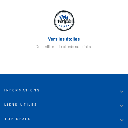
Vers les étoiles
Des milliers de clients satisfaits !

INFORMATIONS

LIENS UTILES

TOP DEALS