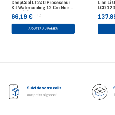
DeepCool LT240 Processeur
Lian Li 
Kit Watercooling 12 Cm Noir 1
LCD 120 
Pièce(s)
12 Cm N
Prix
Prix
TTC
66,19 €
137,8
AJOUTER AU PANIER
Suivi de votre colis
Aux petits oignons !
1