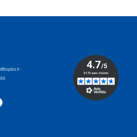
T
t@topbiz.fr
 69