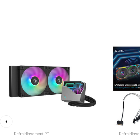
‹
Refroidissement PC
Refroidiss