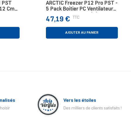
M PST
ARCTIC Freezer P12 Pro PST -
r 12 Cm
5 Pack Boitier PC Ventilateur
12 Cm Noir 5 Pièce(s)
Prix
TTC
47,19 €
R
AJOUTER AU PANIER
nalisés
Vers les étoiles
hoisir
Des milliers de clients satisfaits !