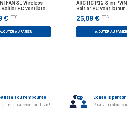
UNI FAN SL Wireless
ARCTIC P12 Slim PW
Boitier PC Ventilateur
Boitier PC Ventilateu
oir 3 Pièce(s)
Noir 3 Pièce(s)
Prix
TTC
TTC
9 €
26,09 €
AJOUTER AU PANIER
AJOUTER AU PANIE
Satisfait ou remboursé
Conseils person
4 jours pour changer d'avis !
Pour vous aider à c