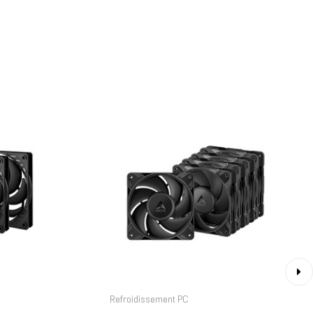
›
Refroidissement PC