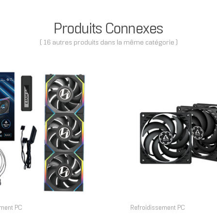
Produits Connexes
( 16 autres produits dans la même catégorie )
ement PC
Refroidissement PC