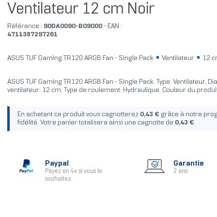
Ventilateur 12 cm Noir
Référence :
90DA0090-B09000
- EAN :
4711387297261
ASUS TUF Gaming TR120 ARGB Fan - Single Pack
Ventilateur
12 
ASUS TUF Gaming TR120 ARGB Fan - Single Pack. Type: Ventilateur, D
ventilateur: 12 cm, Type de roulement: Hydraulique. Couleur du produit
En achetant ce produit vous cagnotterez
0,43 €
grâce à notre pr
fidélité. Votre panier totalisera ainsi une cagnotte de
0,43 €
.
Paypal
Garantie
Payez en 4x si vous le
2 ans
souhaitez