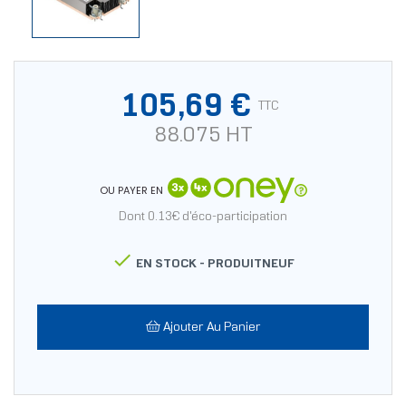
105,69 €
TTC
88.075 HT
OU PAYER EN
Dont 0.13€ d'éco-participation

EN STOCK -
PRODUITNEUF
Ajouter Au Panier