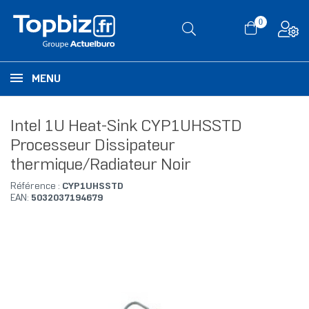
0
MENU
Intel 1U Heat-Sink CYP1UHSSTD
Processeur Dissipateur
thermique/Radiateur Noir
Référence :
CYP1UHSSTD
EAN:
5032037194679