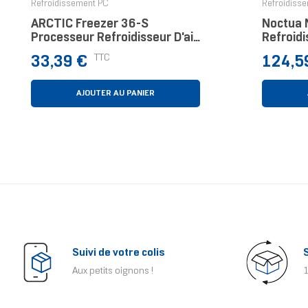
Refroidissement PC
Refroidiss
ARCTIC Freezer 36-S
Noctua 
Processeur Refroidisseur D'air
Refroid
12 Cm Noir, Acier Inoxydable 1
Process
Prix
Prix
TTC
33,39 €
124,5
Pièce(s)
Cm Beig
Pièce(s)
AJOUTER AU PANIER
Suivi de votre colis
Aux petits oignons !
1