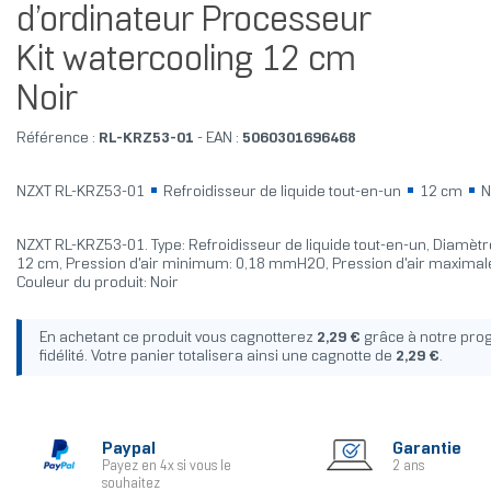
d’ordinateur Processeur
Kit watercooling 12 cm
Noir
Référence :
RL-KRZ53-01
- EAN :
5060301696468
NZXT RL-KRZ53-01
Refroidisseur de liquide tout-en-un
12 cm
N
NZXT RL-KRZ53-01. Type: Refroidisseur de liquide tout-en-un, Diamètre
12 cm, Pression d'air minimum: 0,18 mmH2O, Pression d'air maxima
Couleur du produit: Noir
En achetant ce produit vous cagnotterez
2,29 €
grâce à notre pr
fidélité. Votre panier totalisera ainsi une cagnotte de
2,29 €
.
Paypal
Garantie
Payez en 4x si vous le
2 ans
souhaitez