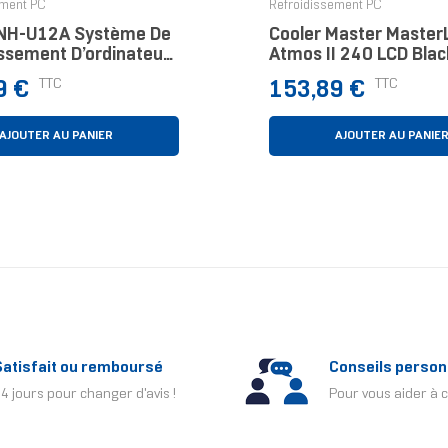
ement PC
Refroidissement PC
NH-U12A Système De
Cooler Master Master
issement D’ordinateur
Atmos II 240 LCD Blac
eur Refroidisseur 12
Processeur Kit Waterc
Prix
TTC
TTC
9 €
153,89 €
e, Marron, Argent 1
12 Cm Noir 1 Pièce(s)
AJOUTER AU PANIER
AJOUTER AU PANIE
Satisfait ou remboursé
Conseils person
4 jours pour changer d'avis !
Pour vous aider à c