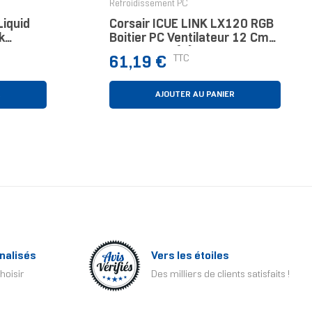
Refroidissement PC
Liquid
Corsair ICUE LINK LX120 RGB
k
Boitier PC Ventilateur 12 Cm
ooling
Noir 1 Pièce(s)
Prix
TTC
61,19 €
R
AJOUTER AU PANIER
nalisés
Vers les étoiles
hoisir
Des milliers de clients satisfaits !