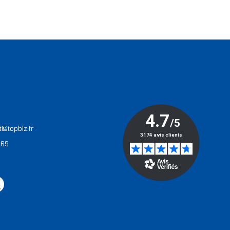
T
t@topbiz.fr
 69