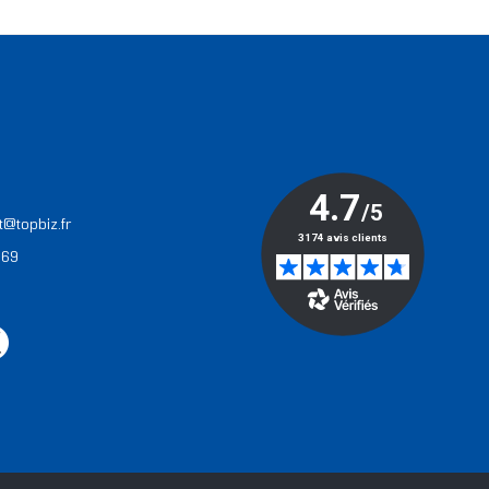
T
t@topbiz.fr
 69