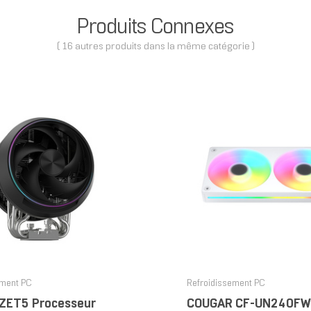
Produits Connexes
( 16 autres produits dans la même catégorie )
ement PC
Refroidissement PC
ZET5 Processeur
COUGAR CF-UN240FW