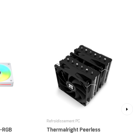
›
Refroidissement PC
-RGB
Thermalright Peerless