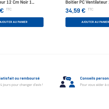
eur 12 Cm Noir 1
Boitier PC Ventilateu
Blanc
Prix
TTC
TTC
 €
34,59 €
AJOUTER AU PANIER
AJOUTER AU PANIE
Satisfait ou remboursé
Conseils person
4 jours pour changer d'avis !
Pour vous aider à c