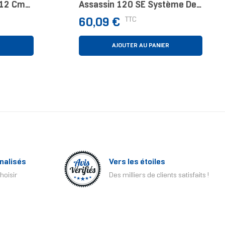
r 12 Cm
Assassin 120 SE Système De
Refroidissement D’ordinateur
Prix
TTC
60,09 €
Processeur Refroidisseur D'air
12 Cm Noir 1 Pièce(
R
AJOUTER AU PANIER
nalisés
Vers les étoiles
hoisir
Des milliers de clients satisfaits !