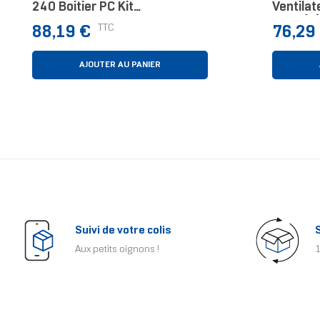
240 Boitier PC Kit
Ventilat
Watercooling Blanc
Pièce(s)
Prix
Prix
TTC
88,19 €
76,29
AJOUTER AU PANIER
Suivi de votre colis
Aux petits oignons !
1