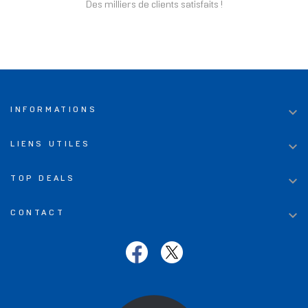
Des milliers de clients satisfaits !

INFORMATIONS

LIENS UTILES

TOP DEALS

CONTACT