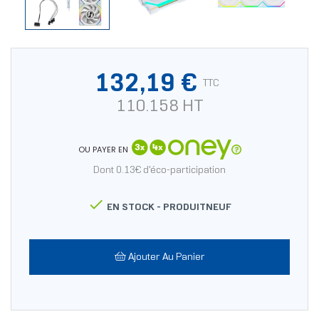
132,19 €
TTC
110.158 HT
OU PAYER EN
Dont 0.13€ d'éco-participation

EN STOCK -
PRODUITNEUF
Ajouter Au Panier