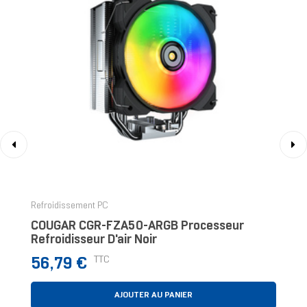
‹
›
Refroidissement PC
COUGAR CGR-FZA50-ARGB Processeur
Refroidisseur D'air Noir
Prix
TTC
56,79 €
AJOUTER AU PANIER