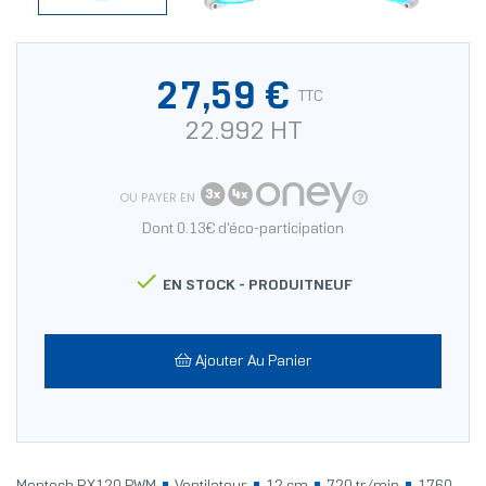
27,59 €
TTC
22.992 HT
OU PAYER EN
Dont 0.13€ d'éco-participation

EN STOCK -
PRODUITNEUF
Ajouter Au Panier