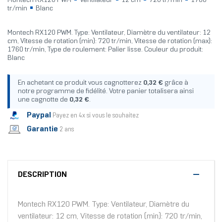
Montech RX120 PWM
Ventilateur
12 cm
720 tr/min
1760
tr/min
Blanc
Montech RX120 PWM. Type: Ventilateur, Diamètre du ventilateur: 12
cm, Vitesse de rotation (min): 720 tr/min, Vitesse de rotation (max):
1760 tr/min, Type de roulement: Palier lisse. Couleur du produit:
Blanc
En achetant ce produit vous cagnotterez
0,32 €
grâce à
notre programme de fidélité. Votre panier totalisera ainsi
une cagnotte de
0,32 €
.
Paypal
Payez en 4x si vous le souhaitez
Garantie
2 ans
DESCRIPTION
Montech RX120 PWM. Type: Ventilateur, Diamètre du
ventilateur: 12 cm, Vitesse de rotation (min): 720 tr/min,