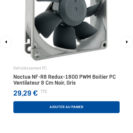
‹
›
Refroidissement PC
Noctua NF-R8 Redux-1800 PWM Boitier PC
Ventilateur 8 Cm Noir, Gris
Prix
TTC
29,29 €
AJOUTER AU PANIER