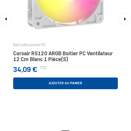
‹
›
Refroidissement PC
Corsair RS120 ARGB Boitier PC Ventilateur
12 Cm Blanc 1 Pièce(s)
Prix
TTC
34,09 €
AJOUTER AU PANIER