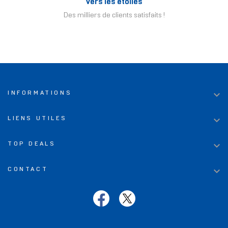
Vers les étoiles
Des milliers de clients satisfaits !

INFORMATIONS

LIENS UTILES

TOP DEALS

CONTACT