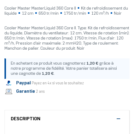
Cooler Master MasterLiquid 360 Core II
Kit de refroidissement du
liquide
12 cm
650 tr/min
1750 tr/min
120 m³/h
Noir
Cooler Master MasterLiquid 360 Core II. Type: Kit de refroidissement
du liquide, Diamètre du ventilateur: 12 cm, Vitesse de rotation (min):
650 tr/min, Vitesse de rotation (max): 1750 tr/min, Flux d'air: 120
m³/h, Pression d'air maximale: 2 mmH2O, Type de roulement:
Manchon de palier. Couleur du produit: Noir
En achetant ce produit vous cagnotterez
1,20 €
grâce à
notre programme de fidélité. Votre panier totalisera ainsi
une cagnotte de
1,20 €
.
Paypal
Payez en 4x si vous le souhaitez
Garantie
2 ans
DESCRIPTION