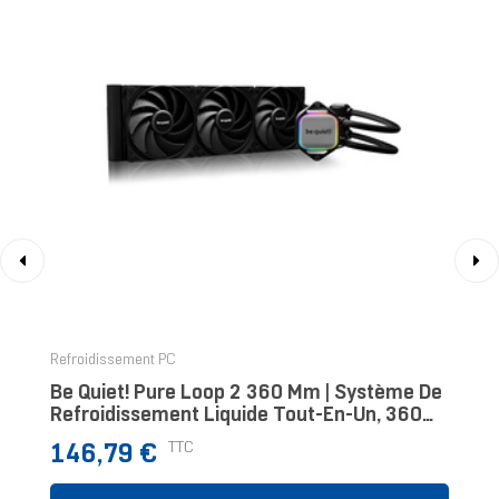
‹
›
Refroidissement PC
Be Quiet! Pure Loop 2 360 Mm | Système De
Refroidissement Liquide Tout-En-Un, 360
Mm, Noir, Socket Intel Et AMD
Prix
TTC
146,79 €