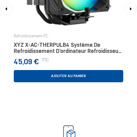
‹
›
Refroidissement PC
XYZ X-AC-THERPULB4 Système De
Refroidissement D’ordinateur Refroidisseur
D'air
Prix
TTC
45,09 €
AJOUTER AU PANIER