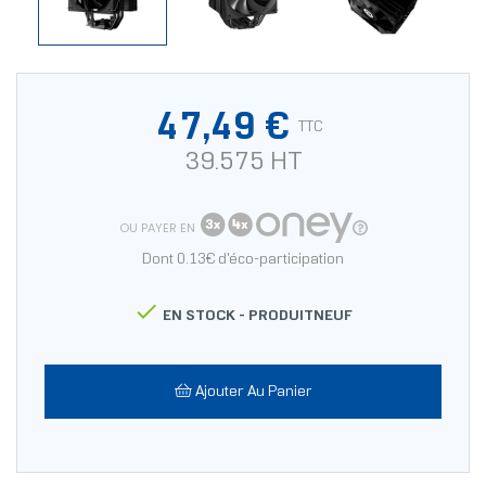
47,49 €
TTC
39.575 HT
OU PAYER EN
Dont 0.13€ d'éco-participation

EN STOCK -
PRODUITNEUF
Ajouter Au Panier