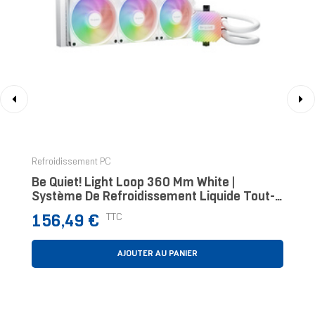
‹
›
Refroidissement PC
Be Quiet! Light Loop 360 Mm White |
Système De Refroidissement Liquide Tout-
En-Un, 360 Mm, Blanc, Socket Intel Et AMD,
Prix
TTC
156,49 €
ARGB
AJOUTER AU PANIER