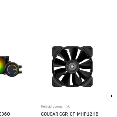
›
Refroidissement PC
 E360
COUGAR CGR-CF-MHP12HB