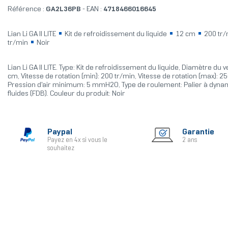
Référence :
GA2L36PB
- EAN :
4718466016645
Lian Li GA II LITE
Kit de refroidissement du liquide
12 cm
200 tr
tr/min
Noir
Lian Li GA II LITE. Type: Kit de refroidissement du liquide, Diamètre du v
cm, Vitesse de rotation (min): 200 tr/min, Vitesse de rotation (max): 2
Pression d'air minimum: 5 mmH2O, Type de roulement: Palier à dyna
fluides (FDB). Couleur du produit: Noir
Paypal
Garantie
Payez en 4x si vous le
2 ans
souhaitez