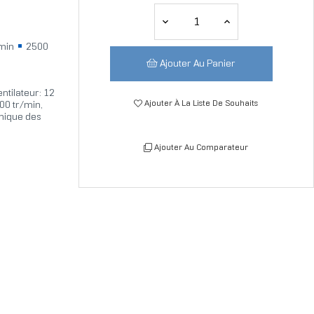
/min
2500
Ajouter Au Panier
entilateur: 12
Ajouter À La Liste De Souhaits
500 tr/min,
mique des
Ajouter Au Comparateur