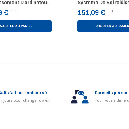
issement D’ordinateur
Système De Refroidi
eur Refroidisseur 14
D’ordinateur Carte-Mè
Prix
TTC
TTC
9 €
151,09 €
e, Métallique
Processeur Kit Waterc
12 Cm Noir
AJOUTER AU PANIER
AJOUTER AU PANIE
Satisfait ou remboursé
Conseils person
4 jours pour changer d'avis !
Pour vous aider à c