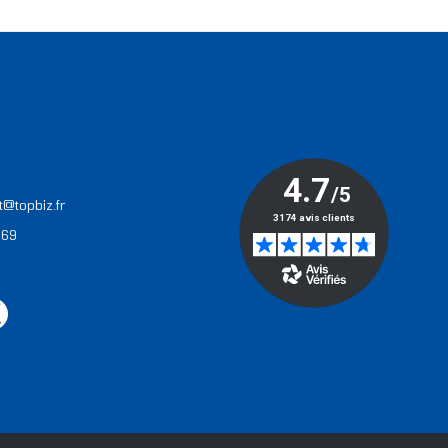
T
t@topbiz.fr
 69