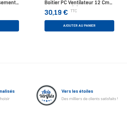
ssement
Boitier PC Ventilateur 12 Cm
re,
Noir 1 Pièce(s)
Prix
TTC
30,19 €
ooling
R
AJOUTER AU PANIER
nalisés
Vers les étoiles
hoisir
Des milliers de clients satisfaits !