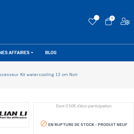
0
NES AFFAIRES
BLOG
Processeur Kit watercooling 12 cm Noir
Dont 0.50€ d'éco-participation

EN RUPTURE DE STOCK -
PRODUIT NEUF