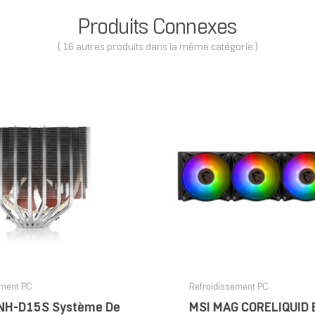
Produits Connexes
( 16 autres produits dans la même catégorie )
ement PC
Refroidissement PC
NH-D15S Système De
MSI MAG CORELIQUID