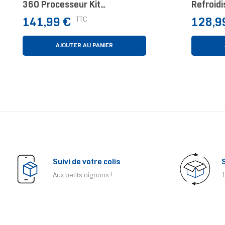
360 Processeur Kit
Refroid
Watercooling 12 Cm Noir
Process
Prix
Prix
TTC
141,99 €
128,9
Cm Cuivr
AJOUTER AU PANIER
Suivi de votre colis
Aux petits oignons !
1