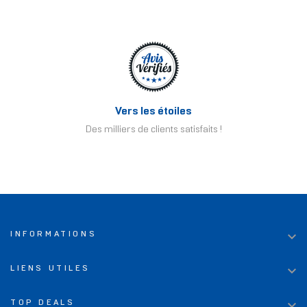
Vers les étoiles
Des milliers de clients satisfaits !

INFORMATIONS

LIENS UTILES

TOP DEALS