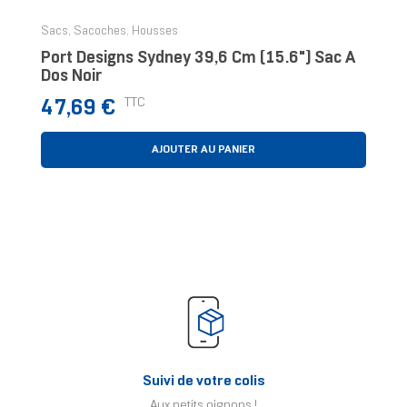
Sacs, Sacoches, Housses
Port Designs Sydney 39,6 Cm (15.6") Sac À
Dos Noir
Prix
TTC
47,69 €
AJOUTER AU PANIER
Suivi de votre colis
Aux petits oignons !