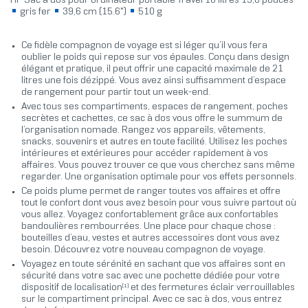
HP Sac à dos pour ordinateur portable Travel 18 litres 15,6 pouces
gris fer
39,6 cm (15.6")
510 g
Ce fidèle compagnon de voyage est si léger qu’il vous fera
oublier le poids qui repose sur vos épaules. Conçu dans design
élégant et pratique, il peut offrir une capacité maximale de 21
litres une fois dézippé. Vous avez ainsi suffisamment d’espace
de rangement pour partir tout un week-end.
Avec tous ses compartiments, espaces de rangement, poches
secrètes et cachettes, ce sac à dos vous offre le summum de
l’organisation nomade. Rangez vos appareils, vêtements,
snacks, souvenirs et autres en toute facilité. Utilisez les poches
intérieures et extérieures pour accéder rapidement à vos
affaires. Vous pouvez trouver ce que vous cherchez sans même
regarder. Une organisation optimale pour vos effets personnels.
Ce poids plume permet de ranger toutes vos affaires et offre
tout le confort dont vous avez besoin pour vous suivre partout où
vous allez. Voyagez confortablement grâce aux confortables
bandoulières rembourrées. Une place pour chaque chose :
bouteilles d’eau, vestes et autres accessoires dont vous avez
besoin. Découvrez votre nouveau compagnon de voyage.
Voyagez en toute sérénité en sachant que vos affaires sont en
sécurité dans votre sac avec une pochette dédiée pour votre
[1]
dispositif de localisation
et des fermetures éclair verrouillables
sur le compartiment principal. Avec ce sac à dos, vous entrez