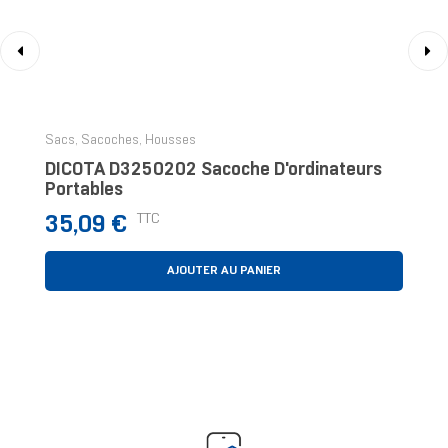
‹
›
Sacs, Sacoches, Housses
DICOTA D3250202 Sacoche D'ordinateurs
Portables
Prix
TTC
35,09 €
AJOUTER AU PANIER