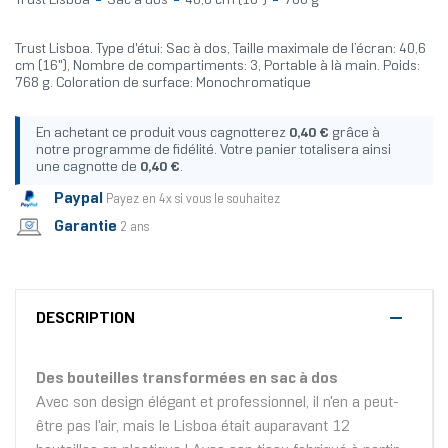
Trust Lisboa
Sac à dos
40,6 cm (16")
768 g
Trust Lisboa. Type d'étui: Sac à dos, Taille maximale de l’écran: 40,6
cm (16"), Nombre de compartiments: 3, Portable à là main. Poids:
768 g. Coloration de surface: Monochromatique
En achetant ce produit vous cagnotterez
0,40 €
grâce à
notre programme de fidélité. Votre panier totalisera ainsi
une cagnotte de
0,40 €
.
Paypal
Payez en 4x si vous le souhaitez
Garantie
2 ans
DESCRIPTION
Des bouteilles transformées en sac à dos
Avec son design élégant et professionnel, il n'en a peut-
être pas l'air, mais le Lisboa était auparavant 12