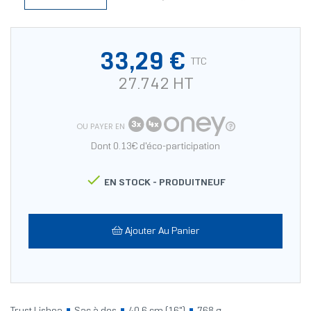
33,29 €
TTC
27.742 HT
OU PAYER EN
Dont 0.13€ d'éco-participation

EN STOCK -
PRODUITNEUF
Ajouter Au Panier