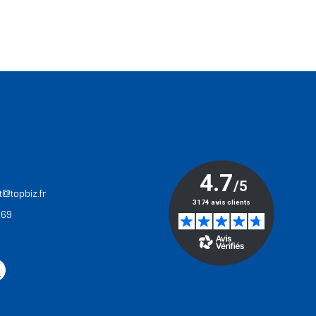
T
t@topbiz.fr
 69