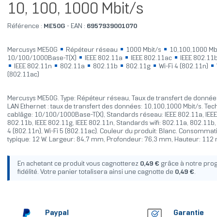
10, 100, 1000 Mbit/s
Référence :
ME50G
- EAN :
6957939001070
Mercusys ME50G
Répéteur réseau
1000 Mbit/s
10,100,1000 Mb
10/100/1000Base-T(X)
IEEE 802.11a
IEEE 802.11ac
IEEE 802.11
IEEE 802.11n
802.11a
802.11b
802.11g
Wi-Fi 4 (802.11n)
(802.11ac)
Mercusys ME50G. Type: Répéteur réseau, Taux de transfert de données
LAN Ethernet : taux de transfert des données: 10,100,1000 Mbit/s. Tec
cablâge: 10/100/1000Base-T(X), Standards réseau: IEEE 802.11a, IEEE
802.11b, IEEE 802.11g, IEEE 802.11n, Standards wifi: 802.11a, 802.11b,
4 (802.11n), Wi-Fi 5 (802.11ac). Couleur du produit: Blanc. Consommat
typique: 12 W. Largeur: 84,7 mm, Profondeur: 76,3 mm, Hauteur: 11
En achetant ce produit vous cagnotterez
0,49 €
grâce à notre pr
fidélité. Votre panier totalisera ainsi une cagnotte de
0,49 €
.
Paypal
Garantie