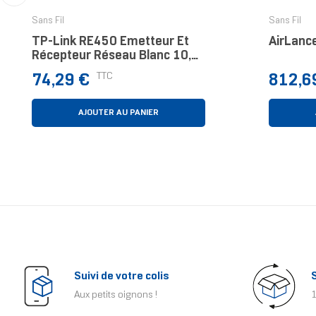
‹
Sans Fil
Sans Fil
TP-Link RE450 Émetteur Et
AirLanc
Récepteur Réseau Blanc 10,
100, 1000 Mbit/s
Prix
Prix
TTC
74,29 €
812,6
AJOUTER AU PANIER
Suivi de votre colis
Aux petits oignons !
1