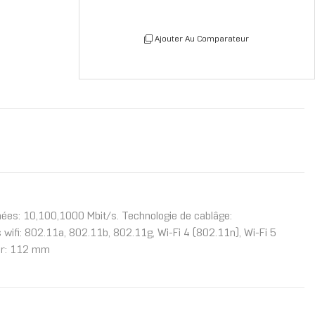
Ajouter Au Comparateur
nées: 10,100,1000 Mbit/s. Technologie de cablâge:
ifi: 802.11a, 802.11b, 802.11g, Wi-Fi 4 (802.11n), Wi-Fi 5
eur: 112 mm