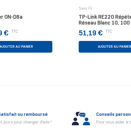
Sans Fil
er ON-D8a
TP-Link RE220 Répét
Réseau Blanc 10, 100
Prix
TTC
TTC
9 €
51,19 €
AJOUTER AU PANIER
AJOUTER AU PANIE
Satisfait ou remboursé
Conseils person
4 jours pour changer d'avis !
Pour vous aider à c