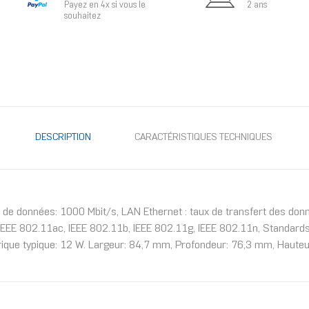
Payez en 4x si vous le
2 ans
souhaitez
DESCRIPTION
CARACTÉRISTIQUES TECHNIQUES
de données: 1000 Mbit/s, LAN Ethernet : taux de transfert des don
E 802.11ac, IEEE 802.11b, IEEE 802.11g, IEEE 802.11n, Standards w
trique typique: 12 W. Largeur: 84,7 mm, Profondeur: 76,3 mm, Haut