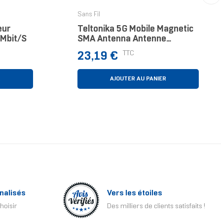
›
Sans Fil
eur
Teltonika 5G Mobile Magnetic
 Mbit/s
SMA Antenna Antenne
Antenne Omni-Directionnelle
Prix
TTC
23,19 €
3,6 DBi
R
AJOUTER AU PANIER
nalisés
Vers les étoiles
hoisir
Des milliers de clients satisfaits !