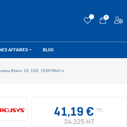
0
NES AFFAIRES
BLOG
eau Blanc 10, 100, 1000 Mbit/s
41,19 €
TTC
34.325 HT