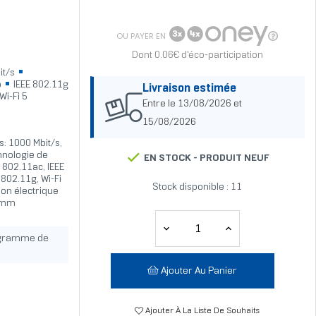
OU PAYER EN
Dont 0.06€ d'éco-participation
it/s
b
IEEE 802.11g
Livraison estimée
Wi-Fi 5
Entre le 13/08/2026 et
15/08/2026
: 1000 Mbit/s,
hnologie de
EN STOCK -
PRODUIT NEUF
 802.11ac, IEEE
 802.11g, Wi-Fi
Stock disponible : 11
ion électrique
2 mm
ogramme de
Ajouter Au Panier
Ajouter À La Liste De Souhaits