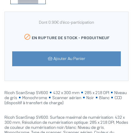
Dont 0.90€ d'éco-participation

EN RUPTURE DE STOCK -
PRODUITNEUF
Ajouter Au Panier
Ricoh ScanSnap SV600
432 x 300 mm
285 x 218 DPI
Niveau
de gris
Monochrome
Scanner aérien
Noir
Blanc
CCD
(dispositif à transfert de charge)
Ricoh ScanSnap SV600. Surface maximal de numérisation: 432 x
300 mm, Résolution de numérisation optique: 285 x 218 DPI, Modes
de couleur de numérisation noir/blanc: Niveau de gris,
Monochrome. Type de scanner: Scanner aérien, Couleur du