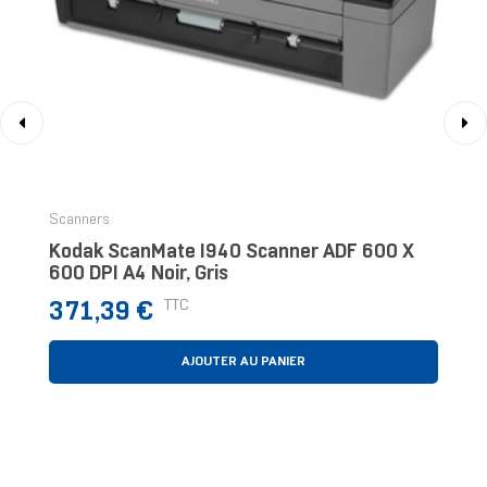
‹
›
Scanners
Kodak ScanMate I940 Scanner ADF 600 X
600 DPI A4 Noir, Gris
Prix
TTC
371,39 €
AJOUTER AU PANIER