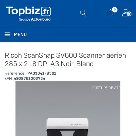
0
MENU
Ricoh ScanSnap SV600 Scanner aérien
285 x 218 DPI A3 Noir, Blanc
Référence :
PA03641-B301
EAN:
4939761308734
RUPTURE DE STOCK