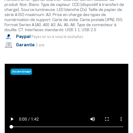
produit: Noir, Blanc. Type de capteur: CCD (dispositif à transfert de
charge), Source lumineuse: LED blanche (2x). Taille de papier de
série A ISO maximum: A3, Prise en charge des types de
numérisation de support: Carte de visite, Carte postale (JPN), ISO,
Format Series A (A0...A9): A3, A4, A5, A6. Type de connecteur à
douille: C7, Interfaces standards: USB 1.1, USB 2.0
Paypal
Payez en 4x si vous le souhaitez
Garantie
2 ans