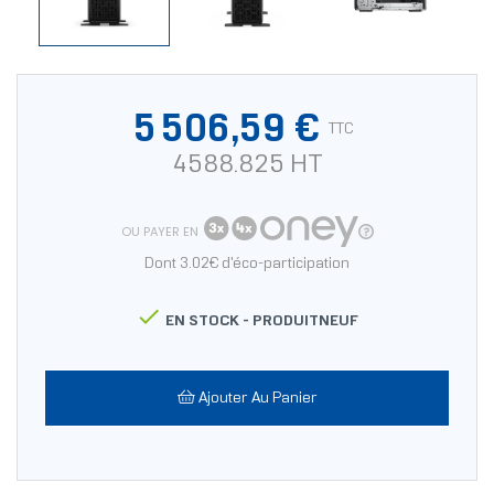
5 506,59 €
TTC
4588.825 HT
OU PAYER EN
Dont 3.02€ d'éco-participation

EN STOCK -
PRODUITNEUF
Ajouter Au Panier