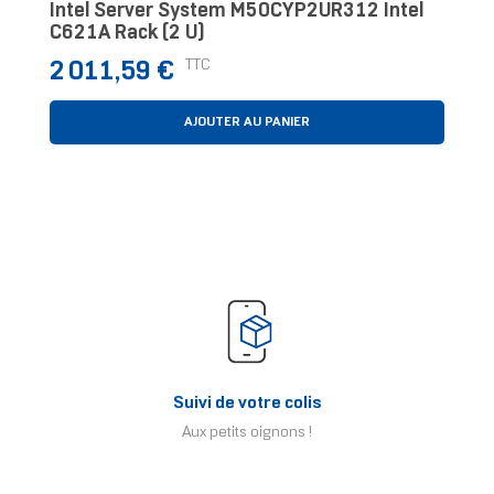
Intel Server System M50CYP2UR312 Intel
C621A Rack (2 U)
Prix
TTC
2 011,59 €
AJOUTER AU PANIER
Suivi de votre colis
Aux petits oignons !