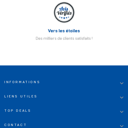
Vers les étoiles
Des milliers de clients satisfaits !

INFORMATIONS

LIENS UTILES

TOP DEALS

CONTACT