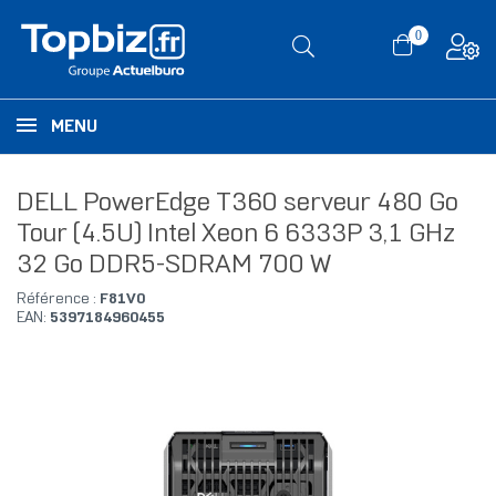
0
MENU
DELL PowerEdge T360 serveur 480 Go
Tour (4.5U) Intel Xeon 6 6333P 3,1 GHz
32 Go DDR5-SDRAM 700 W
Référence :
F81V0
EAN:
5397184960455