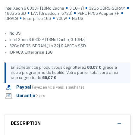
Intel Xeon 6 6333P (18Mo Cache
3.1GHz)
32Go DDR5-SDRAM
480Go SSD
LAN (Broadcom 5720)
PERC H755 Adapter FH
iDRAC9
Enterprise 16G
700W
No OS
No OS
Intel Xeon 6 6333P (18Mo Cache, 3.1GHz)
32Go DDR5-SDRAM (1 x 32) & 480Go SSD
iDRAC9, Enterprise 16G
En achetant ce produit vous cagnotterez
66,07 €
grâce à
notre programme de fidélité. Votre panier totalisera ainsi
une cagnotte de
66,07 €
.
Paypal
Payez en 4x si vous le souhaitez
Garantie
2 ans
DESCRIPTION