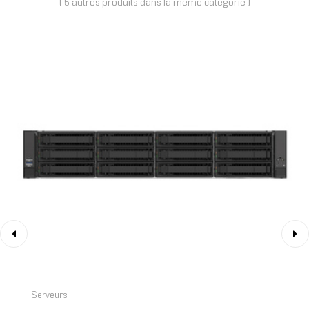
( 5 autres produits dans la même catégorie )
‹
›
Serveurs