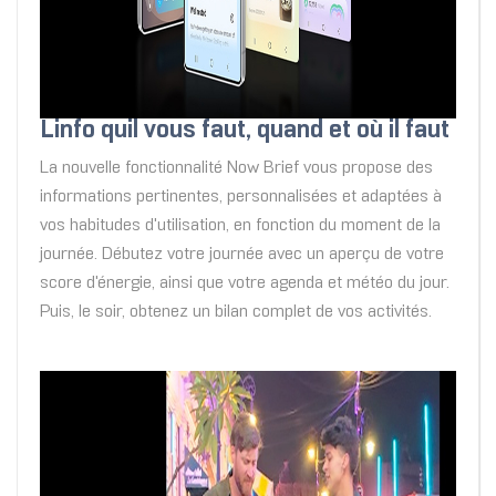
Linfo quil vous faut, quand et où il faut
La nouvelle fonctionnalité Now Brief vous propose des
informations pertinentes, personnalisées et adaptées à
vos habitudes d'utilisation, en fonction du moment de la
journée. Débutez votre journée avec un aperçu de votre
score d'énergie, ainsi que votre agenda et météo du jour.
Puis, le soir, obtenez un bilan complet de vos activités.