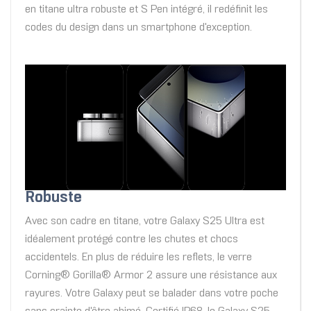
en titane ultra robuste et S Pen intégré, il redéfinit les
codes du design dans un smartphone d'exception.
Robuste
Avec son cadre en titane, votre Galaxy S25 Ultra est
idéalement protégé contre les chutes et chocs
accidentels. En plus de réduire les reflets, le verre
Corning® Gorilla® Armor 2 assure une résistance aux
rayures. Votre Galaxy peut se balader dans votre poche