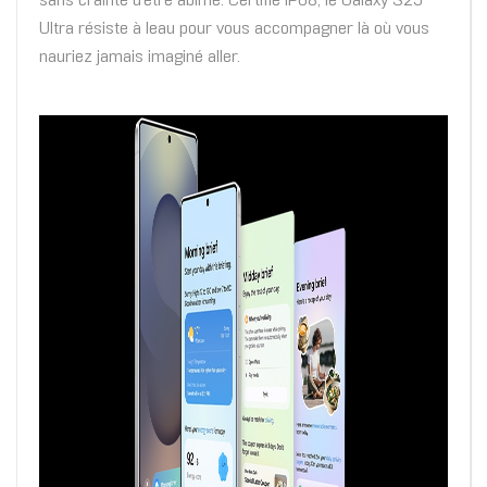
sans crainte d'être abimé. Certifié IP68, le Galaxy S25
Ultra résiste à leau pour vous accompagner là où vous
nauriez jamais imaginé aller.