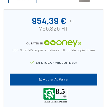
954,39 €
TTC
795.325 HT
OU PAYER EN
Dont 3.07€ d'éco-participation et 16.80€ de copie privée

EN STOCK -
PRODUITNEUF
Ajouter Au Panier
8.5
/10
INDICE DE RÉPARABILITÉ