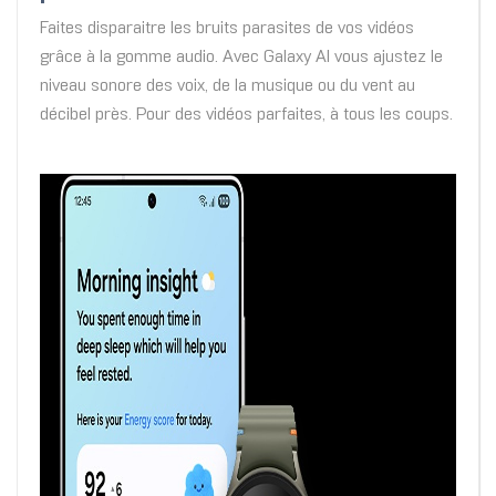
Faites disparaitre les bruits parasites de vos vidéos
grâce à la gomme audio. Avec Galaxy AI vous ajustez le
niveau sonore des voix, de la musique ou du vent au
décibel près. Pour des vidéos parfaites, à tous les coups.